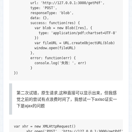
        url: 'http://127.0.0.1:3000/getPdf',

        type: 'POST',

        responseType: 'blob',

        data: {},

        success: function(res) {

          var blob = new Blob([res], {

            type: 'application/pdf;chartset=UTF-8'

          })

          var fileURL = URL.createObjectURL(blob)

          window.open(fileURL)

        },

        error: function(err) {

          console.log('失败：', err)

        }

第二次试错，原生请求,这种直接可以显示出来，但我感
觉之前的尝试有点浪费时间了，我想试一下axiso证实一
下是ajax的问题
var xhr = new XMLHttpRequest()

      xhr.open('POST', 'http://127.0.0.1:3000/getPdf', tru