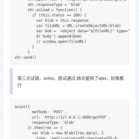
      xhr.responseType = 'blob'

      xhr.onload = function() {

        if (this.status == 200) {

          var blob = this.response

          var fileURL = URL.createObjectURL(blob)

          var Dom = `<object data="${fileURL}" type="appl
          $('body').append(Dom)

          // window.open(fileURL)

        }

      }

第三次试错，axios，尝试通过,结论是除了ajax，好像都
行
axios({

        methods: 'POST',

        url: 'http://127.0.0.1:3000/getPdf',

        responseType: 'blob'

      }).then(res => {

        var blob = new Blob([res.data], {

          type: 'application/pdf;chartset=UTF-8'
