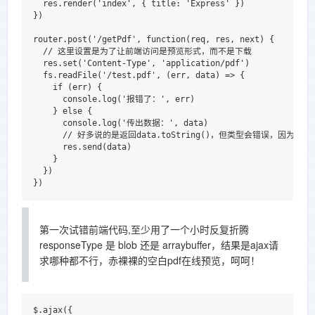
  res.render('index', { title: 'Express' })

})

router.post('/getPdf', function(req, res, next) {

  // 这里设置是为了让前端访问是预览形式，而不是下载

  res.set('Content-Type', 'application/pdf')

  fs.readFile('/test.pdf', (err, data) => {

    if (err) {

      console.log('报错了：', err)

    } else {

      console.log('传出数据：', data)

      // 好多说的是返回data.toString()，但类型会错误，因为是ex
      res.send(data)

    }

  })

第一次试错前端代码,至少用了一个小时反复折腾
responseType 是 blob 还是 arraybuffer，结果是ajax请
求哪种都不行，赤裸裸的空白pdf在线预览，呵呵！
$.ajax({
