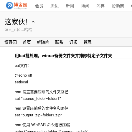
会员
周边
新闻
博问
闪存
赞助商
这家伙！~
o(∩_∩)o...哈哈
博客园
首页
新随笔
联系
订阅
管理
用bat批处理，winrar备份文件夹并排除特定子文件夹
bat文件：
@echo off
setlocal
rem 设置需要压缩的文件夹路径
set "source_folder=folder1"
rem 设置压缩后的文件名和路径
set "output_zip=folder1.zip"
rem 使用 WinRAR 命令进行压缩
echo Compressing folder %source_folder% ...