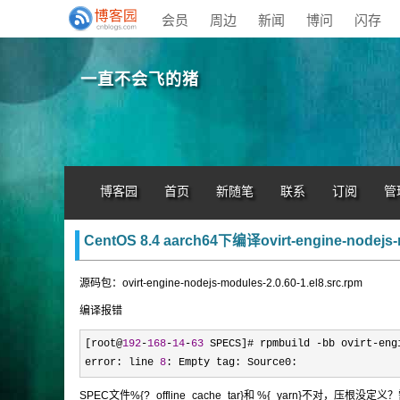
会员
周边
新闻
博问
闪存
一直不会飞的猪
博客园
首页
新随笔
联系
订阅
管
CentOS 8.4 aarch64下编译ovirt-engine-nodej
源码包：ovirt-engine-nodejs-modules-2.0.60-1.el8.src.rpm
编译报错
[root@
192
-
168
-
14
-
63
 SPECS]# rpmbuild -bb ovirt-eng
error: line 
8
: Empty tag: Source0:
SPEC文件%{?_offline_cache_tar}和 %{_yarn}不对，压