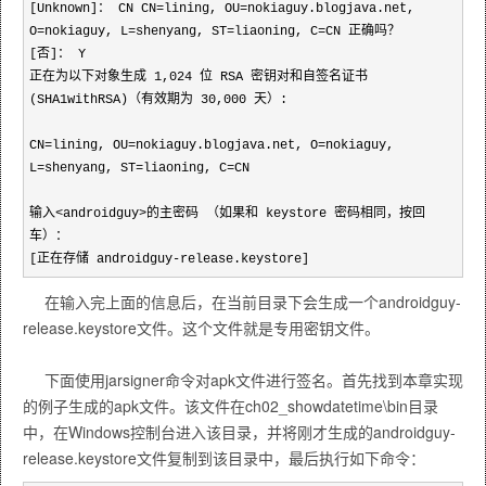
[Unknown]： CN CN
=
lining, OU
=
nokiaguy.blogjava.net,
O
=
nokiaguy, L
=
shenyang, ST
=
liaoning, C
=
CN 正确吗？
[否]： Y
正在为以下对象生成
1
,
024
位 RSA 密钥对和自签名证书
(SHA1withRSA)（有效期为
30
,
000
天）:
CN
=
lining, OU
=
nokiaguy.blogjava.net, O
=
nokiaguy,
L
=
shenyang, ST
=
liaoning, C
=
CN
输入
<
androidguy
>
的主密码 （如果和 keystore 密码相同，按回
车）：
[正在存储 androidguy
-
release.keystore]
在输入完上面的信息后，在当前目录下会生成一个androidguy-
release.keystore文件。这个文件就是专用密钥文件。
下面使用jarsigner命令对apk文件进行签名。首先找到本章实现
的例子生成的apk文件。该文件在ch02_showdatetime\bin目录
中，在Windows控制台进入该目录，并将刚才生成的androidguy-
release.keystore文件复制到该目录中，最后执行如下命令：