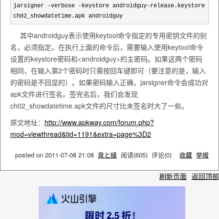
jarsigner
-
verbose
-
keystore androidguy
-
release.keystore
ch02_showdatetime.apk androidguy
其中androidguy表示使用keytool命令指定的专用密钥文件的别
名，必须指定。在执行上面的命令后，需要输入使用keytool命令
设置的keystore密码和<androidguy>的主密码。如果这两个密码
相同，在输入第2个密码时只需按回车键即可（要注意的是，输入
的密码是不回显的）。如果密码输入正确，jarsigner命令会成功对
apk文件进行签名。签完名后，我们会发现
ch02_showdatetime.apk文件的尺寸比未签名时大了一些。
原文地址：
http://www.apkway.com/forum.php?
mod=viewthread&tid=1191&extra=page%3D2
posted on
2011-07-08 21:08
泉と緣
阅读(
605
) 评论(
0
)
收藏
举报
刷新页面
返回顶部