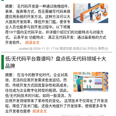
摘要：
无代码开发是一种通过拖拽组件、
表单、报表等方式，而无需编写代码来搭
建应用系统的开发方法。这种方法可以大
大提高开发效率，降低开发门槛，使非专
业人员也能参与到开发过程中。以下将推
荐10个国内无代码平台，并详细介绍它们的功能特点与对接方
式。 云表平台 功能特点： 真正无代码开发：通过画表格的方式
开发软件，
阅读全文
posted @ 2024-11-21 17:04 锅泥叽蛙
阅读(218)
评论(0)
推荐(0)
低/无代码平台靠谱吗？盘点低/无代码领域十大
品牌
摘要：
在当今的数字化时代，企业对高
效、灵活的应用开发需求愈发迫切。然
而，传统开发方式因其复杂性和高成本，
往往成为企业数字化转型的瓶颈。因此，
低/无代码技术的兴起，如同一股清流，为
应用开发领域带来了革命性的变化。 这项技术不仅简化了开发流
程，降低了技术门槛，还极大地提升了开发效率，使得更多非专
业开发者也能参
阅读全文