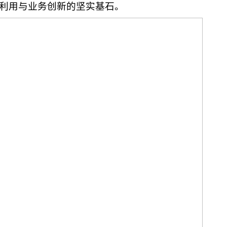
利用与业务创新的坚实基石。