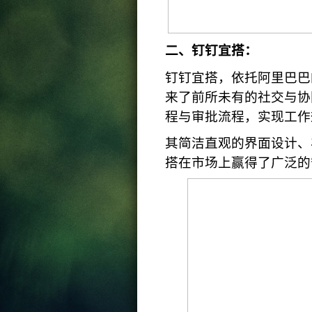
二、钉钉宜搭：
钉钉宜搭，依托阿里巴巴
来了前所未有的社交与协
程与审批流程，实现工作
其简洁直观的界面设计、
搭在市场上赢得了广泛的