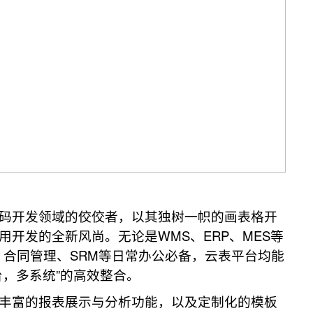
码开发领域的佼佼者，以其独树一帜的画表格开
用开发的全新风尚。无论是WMS、ERP、MES等
、合同管理、SRM等日常办公必备，云表平台均能
台，多系统”的高效整合。
丰富的报表展示与分析功能，以及定制化的模板