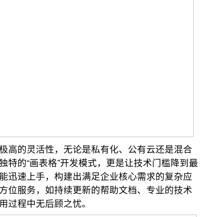
极高的灵活性，无论是私有化、公有云还是混合
独特的“画表格”开发模式，更是让技术门槛降到最
能迅速上手，构建出满足企业核心需求的复杂应
方位服务，如持续更新的帮助文档、专业的技术
用过程中无后顾之忧。