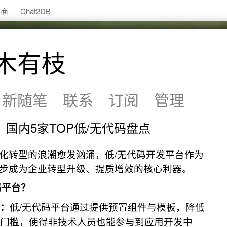
助商
Chat2DB
木有枝
新随笔
联系
订阅
管理
，国内5家TOP低/无代码盘点
化转型的浪潮愈发汹涌，低/无代码开发平台作为
步成为企业转型升级、提质增效的核心利器。
码平台？
：
低/无代码平台通过提供预置组件与模板，降低
门槛，使得非技术人员也能参与到应用开发中