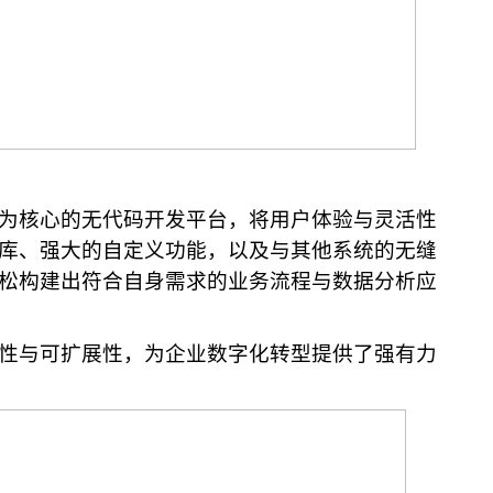
为核心的无代码开发平台，将用户体验与灵活性
库、强大的自定义功能，以及与其他系统的无缝
松构建出符合自身需求的业务流程与数据分析应
性与可扩展性，为企业数字化转型提供了强有力