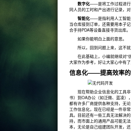
数字化
——是将工作过程进行
同人员的工时和产出进行记录，对
智能化
——是指利用人工智能
当仓库接到订单，还需要用本子记
合手持PDA等设备直接寻货出库。
如果你能明白上面的意思。
所以，回到问题上来，这不就是
在此基础上，小编就继续对“信
大家作为参考，好让大家心中有了
信息化——提高效率的
现在帮助企业信息化的工具非常
书）到OA办公（如泛微、蓝凌）
都有许多厂商提供各种支持，无论
工作信息化，现在已经是一件非常
具。目前还有一些工具无法解决的
持，而市面上的通用产品可能无法
本，无论是自己组建团队开发，还