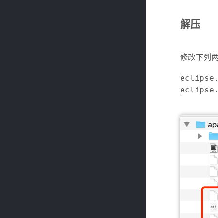
解压
修改下列
eclipse