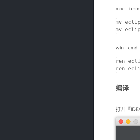
mac - term
mv eclip
win - cmd
ren ecli
编译
打开『IDE