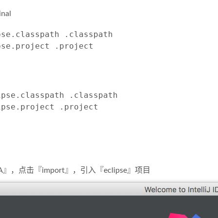
inal
se.classpath .classpath 

pse.classpath .classpath

A』，点击『import』，引入『eclipse』项目