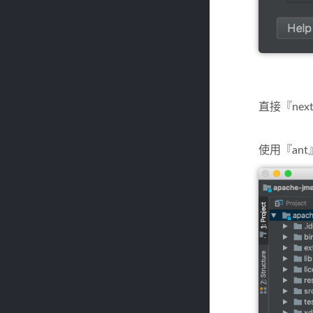
直接『nex
使用『ant