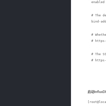
  enabled
  # The d
  bind-ad
  # Wheth
  # https
  # The S
  # https
启动InfluxD
[root@loc