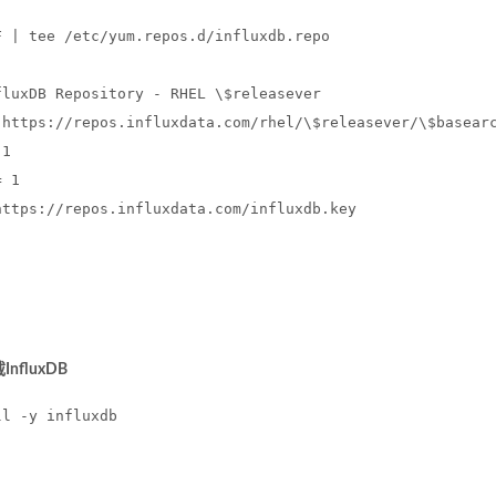
F | tee /etc/yum.repos.d/influxdb.repo
]
fluxDB Repository - RHEL \$releasever
 
https://repos.influxdata.com/rhel/
\$releasever/\$basear
 1
= 1
https://repos.influxdata.com/influxdb.key
nfluxDB
ll -y influxdb