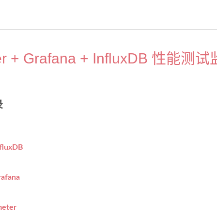
er + Grafana + InfluxDB 性能测
录
fluxDB
afana
eter