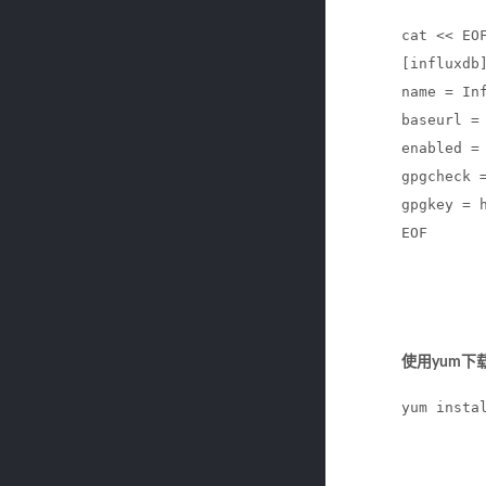
cat << EO
[influxdb
name = In
baseurl =
enabled =
gpgcheck 
gpgkey = 
EOF
使用yum下载I
yum insta