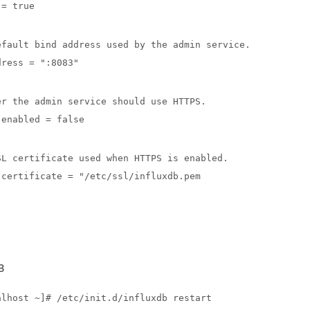
 = true
efault bind address used by the admin service.
dress = ":8083"
er the admin service should use HTTPS.
-enabled = false
SL certificate used when HTTPS is enabled.
-certificate = "/etc/ssl/influxdb.pem
B
alhost ~]# /etc/init.d/influxdb restart