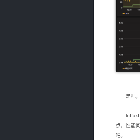
是吧，很帅
Influ
点，性能
吧。