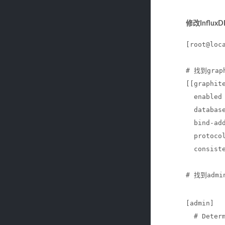
修改Infl
[root@loc
# 找到gra
[[graphit
  enabled
  databas
  bind-ad
  protoco
  consist
# 找到ad
[admin]
  # Deter