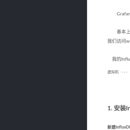
Grafa
基本上，就是
我们访问w
我的Infl
虚拟机 --- I
1. 安装I
新建Influx