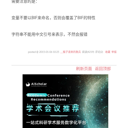
需要注意的是：
变量不要以BIF来命名，否则会覆盖了BIF的特性
字符串不能用中文引号来表示，不然会报错
posted @
2015-01-06 10:25
﹏猴子请来的救兵
阅读(
4219
) 评论(
2
)
收藏
举报
刷新页面
返回顶部