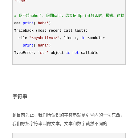
'
hehe
'
#
 我不想hehe了，我想haha，结果使用print打印时，报错。这就是BI
>>> 
print
(
'
haha
'
)

Traceback (most recent call last):

  File 
"
<pyshell#41>
"
, line 1, 
in
 <module>

print
(
'
haha
'
)

TypeError: 
'
str
'
 object 
is
not
 callable
字符串
到目前为止，我们所认识的字符串就是引号内的一切东西，
我们野把字符串叫做文本，文本和数字截然不同的