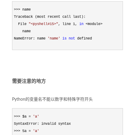
>>>
 name

Traceback (most recent call last):

  File 
"
<pyshell#15>
"
, line 1, 
in
 <module>
    name

NameError: name 
'
name
'
is
not
 defined
需要注意的地方
Python的变量名不能以数字和特殊字符开头
>>> $a = 
'
a
'
>>> 5a = 
'
a
'