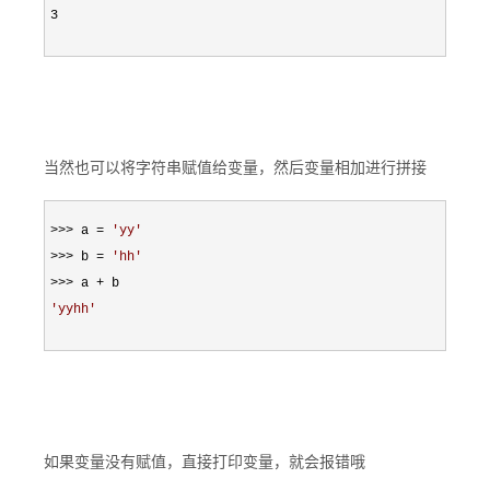
3
当然也可以将字符串赋值给变量，然后变量相加进行拼接
>>> a = 
'
yy
'
>>> b = 
'
hh
'
>>> a +
'
yyhh
'
如果变量没有赋值，直接打印变量，就会报错哦