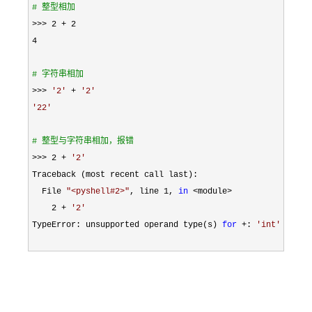
#
 整型相加
>>> 2 + 2

4

#
 字符串相加
>>> 
'
2
'
 + 
'
2
'
'
22
'
#
 整型与字符串相加，报错
>>> 2 + 
'
2
'
Traceback (most recent call last):

  File 
"
<pyshell#2>
"
, line 1, 
in
 <module>

    2 + 
'
2
'
TypeError: unsupported operand type(s) 
for
 +: 
'
int
'
and
'