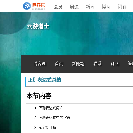
会员
周边
新闻
博问
闪存
云游道士
博客园
首页
新随笔
联系
订阅
管
正则表达式总结
本节内容
正则表达式简介
正则表达式中的字符
元字符详解