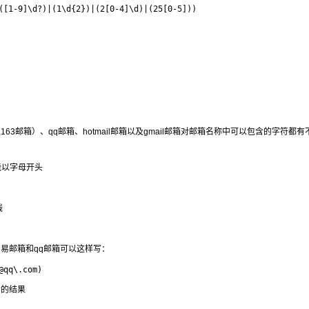
3邮箱）、qq邮箱、hotmail邮箱以及gmail邮箱对邮箱名称中可以包含的字符都
能以字母开头
线
易邮箱和qq邮箱可以这样写：
后的结果