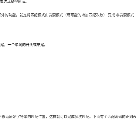
则表达式变得简洁。
时还有一个额外的功能，就是将匹配模式由贪婪模式（尽可能的增加匹配次数） 变成 非贪婪模式
结尾，一个单词的开头或结尾。
是不移动原始字符串的匹配位置，这样就可以完成多次匹配。下面有个匹配密码的正则