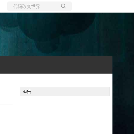
所有博客
当前博客
公告