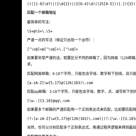
匹配一个邮箱地址
最简单的写法：
严谨一点的写法（保证只出现一个@符）：
如果要非常严谨的话，就要区分不同的邮箱了，因为网易（126邮箱,16
求。
匹配网易邮箱：6-18个字符，只能包含字母、数字和下划线，且只
匹配qq邮箱：3-18个字符，只能包含字母、数字、点、减号和下划
如果要多个邮箱的严谨匹配用一个正则表达式来匹配，比如要匹配网
当然，也可以分别匹配多个正则表达式，再通过程序逻辑来得到最