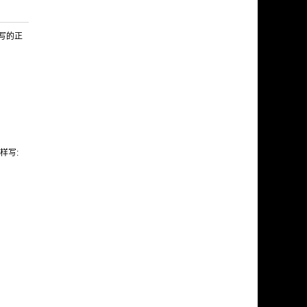
写的正
样写: