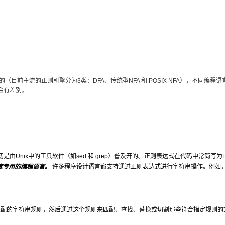
前主流的正则引擎分为3类：DFA、传统型NFA 和 POSIX NFA），不同编程语
会有差别。
念最初是由Unix中的工具软件（如sed 和 grep）普及开的。正则表达式在代码中常简写为
度专用的编程语言。
许多程序设计语言都支持通过正则表达式进行字符串操作。例如，在
匹配的字符串规则，然后通过这个规则来匹配、查找、替换或切割那些符合指定规则的