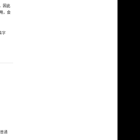
，因此
使用，会
殊字
个普通