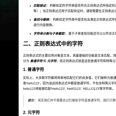
匹配验证：
判断给定的字符串是否符合正则表达式所指定的过
等）；当正则表达式用于匹配验证时，通常需要在正则表达式
查找与替换：
判断给定字符串中是否包含满足正则表达式所
进行内容替换。
字符串分割与子串截取：
基于子串查找功能还可以以符合正
二、正则表达式中的字符
正则表达式的主要应用对象是文本，其最基础的功能是文本匹配，
分为
普通字符
和
元字符
，而正则表达式就是这些普通字符和特殊元
1. 普通字符
实际上，大多数字符都将简单地匹配它们的自身值，它们被称为普通字符，
串'hello123'，因为该这则表达式中都是普通字符，不包含特
hello123
将能够匹配'Hello123', 'HellO123', 'HELLO123'等字符串。
提示：
其实我们并不需要去记忆哪些字符是普通字符，我们只需
2. 元字符