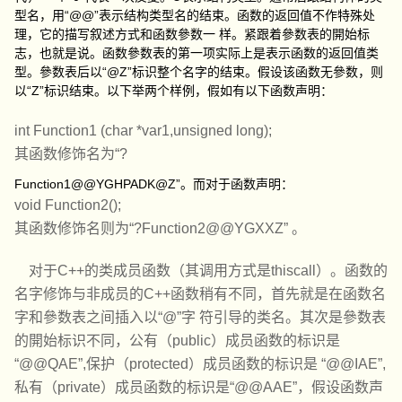
型名，用“@@”表示结构类型名的结束。函数的返回值不作特殊处
理，它的描写叙述方式和函数參数一 样。紧跟着參数表的開始标
志，也就是说。函数參数表的第一项实际上是表示函数的返回值类
型。參数表后以“@Z”标识整个名字的结束。假设该函数无參数，则
以“Z”标识结束。以下举两个样例，假如有以下函数声明：
int Function1 (char *var1,unsigned long);
其函数修饰名为“?
Function1@@YGHPADK@Z”。而对于函数声明：
void Function2();
其函数修饰名则为“?Function2@@YGXXZ” 。
对于C++的类成员函数（其调用方式是thiscall）。函数的
名字修饰与非成员的C++函数稍有不同，首先就是在函数名
字和參数表之间插入以“@”字 符引导的类名。其次是參数表
的開始标识不同，公有（public）成员函数的标识是
“@@QAE”,保护（protected）成员函数的标识是 “@@IAE”,
私有（private）成员函数的标识是“@@AAE”，假设函数声