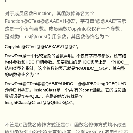
对于成员函数Function，其函数修饰名为“?
Function@CTest@@AAEXH@Z”，字符串“@@AAE”表示
这是一个私有函 数。成员函数CopyInfo仅仅有一个參数，
是对类CTest的const引用參数，其函数修饰名为 “?
CopyInfo@CTest@@IAEXABV1@@Z”。
DrawText是一个比較复杂的函数声明。不仅有字符串參数。还有结
构体參数和HDC 句柄參数。须要指出的是HDC实际上是一个HDC__
结构类型的指针，这个參数的表示就是“PAUHDC__@@”，其完整
的函数修饰名为 “?
DrawText@CTest@@QAEJPAUHDC__@@JPBDUtagRGBQUAD
@@E_N@Z”。InsightClass是一个共 有的const函数。它的成员函
数标识是“@@QBE”，完整的修饰名就是“?
InsightClass@CTest@@QBEJK@Z”。
不管是C函数名修饰方式还是C++函数名修饰方式均不改变
输出函数名中的字符大写和小写。这和PASCAL调用约定不