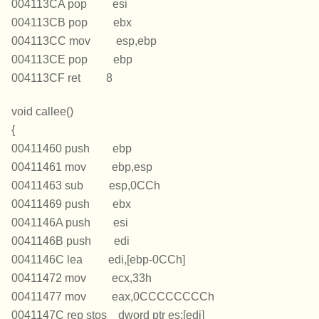
004113CA pop esi
004113CB pop ebx
004113CC mov esp,ebp
004113CE pop ebp
004113CF ret 8
void callee()
{
00411460 push ebp
00411461 mov ebp,esp
00411463 sub esp,0CCh
00411469 push ebx
0041146A push esi
0041146B push edi
0041146C lea edi,[ebp-0CCh]
00411472 mov ecx,33h
00411477 mov eax,0CCCCCCCCh
0041147C rep stos dword ptr es:[edi]