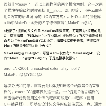
误就非常easy了。还以上面样例的两个模块为例，这一次两
个模块在编译的时候都採用__stdcall调用约定，可是a.dll使
用C语言的语法编 译的（C语言方式）。所以a.dll的加载库
a.lib中MakeFun函数的名字修饰就是“_MakeFun@4”。
b包括了a提供的头文件里 MakeFun函数声明，可是因为b採用的是
C++语言编译，所以MakeFun在b模块中被依照C++的名字修饰规则
命名为 “?MakeFun@@YGJJ@Z”，编译过程相安无事，链接程序
时c++的链接器就到a.lib中去找“?
MakeFun@@YGJJ@Z”，可是 a.lib中仅仅有“_MakeFun@4”，没
有“?MakeFun@@YGJJ@Z”，于是链接器就报告：
error LNK2001: unresolved external symbol ?
MakeFun@@YGJJ@Z
解决办法和简单，就是要让b模块知道这个函数是C语言编
译的，extern "C"能够做到这一点。一个採用C语言编译的
库应该考虑到使用这个库的程序可能是C++程序（使用
C++编译器），所以在设计头文件时应该注意这一点。通常