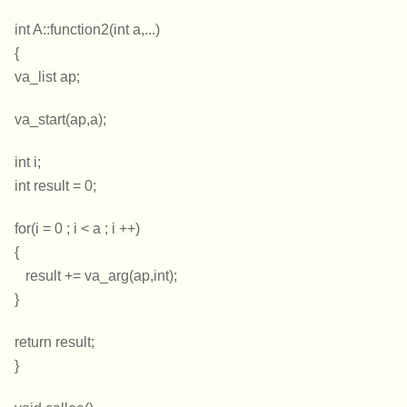
int A::function2(int a,...)
{
va_list ap;
va_start(ap,a);
int i;
int result = 0;
for(i = 0 ; i < a ; i ++)
{
result += va_arg(ap,int);
}
return result;
}