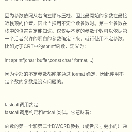
因为參数依照从右向左顺序压栈。因此最開始的參数在最接
近栈顶的位置，因此当採用不定个数參数时。第一个參数在
栈中的位置肯定能知道。仅仅要不定的參数个数可以依据第
一个后者兴许的明白的參数确定下来，就行使用不定參数，
比如对于CRT中的sprintf函数，定义为：
int sprintf(char* buffer,const char* format,...)
因为全部的不定參数都能够通过 format 确定，因此使用不
定个数的參数是没有问题的。
fastcall调用约定
fastcall调用约定和stdcall类似。它意味着：
函数的第一个和第二个DWORD參数（或者尺寸更小的）通