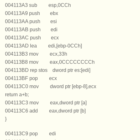
004113A3 sub esp,0CCh
004113A9 push ebx
004113AA push esi
004113AB push edi
004113AC push ecx
004113AD lea edi,[ebp-0CCh]
004113B3 mov ecx,33h
004113B8 mov eax,0CCCCCCCCh
004113BD rep stos dword ptr es:[edi]
004113BF pop ecx
004113C0 mov dword ptr [ebp-8],ecx
return a+b;
004113C3 mov eax,dword ptr [a]
004113C6 add eax,dword ptr [b]
}
004113C9 pop edi