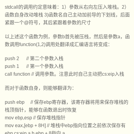
stdcall的调用约定意味着：1）參数从右向左压入堆栈。2）
函数自身改动堆栈 3)函数名自己主动加前导的下划线，后面
紧跟一个@符号，其后紧跟着參数的尺寸
以上述这个函数为例，參数b首先被压栈，然后是參数a，函
数调用function(1,2)调用处翻译成汇编语言将变成：
push 2 // 第二个參数入栈
push 1 // 第一个參数入栈
call function // 调用參数。注意此时自己主动把cs:eip入栈
而对于函数自身，则能够翻译为：
push ebp // 保存ebp寄存器，该寄存器将用来保存堆栈的
栈顶指针，能够在函数退出时恢复
mov ebp,esp // 保存堆栈指针
mov eax,[ebp + 8H] // 堆栈中ebp指向位置之前依次保存有
ebp,cs:eip,a,b,ebp + 8指向 a