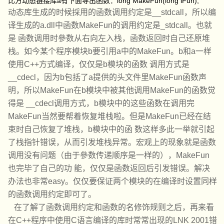
比方动态链接库a有下面导出函数：long MakeFun(long lFun);
动态库生成的时候採用的函数调用约定是__stdcall，所以编
译生成的a.dll中函数MakeFun的调用约定是_stdcall。也就
是 函数调用时參数从右向左入栈，函数返回时自己还原堆
栈。如今某个程序模块b要引用a中的MakeFun。b和a一样
使用C++方式编译，仅仅是b模块的函数 调用方式是
__cdecl，因为b包括了a提供的头文件里MakeFun函数声
明，所以MakeFun在b模块中被其他调用MakeFun的函数觉
得是 __cdecl调用方式，b模块中的这些函数在调用完
MakeFun当然要帮着恢复堆栈啦。但是MakeFun已经在结
束时自己恢复了堆栈，b模块中的函 数这样多此一举就引起
了栈指针错误，从而引发堆栈异常。宏观上的现象就是函数
调用没有问题（由于參数传递顺序是一样的），MakeFun
也完毕了自己的功 能，仅仅是函数返回后引发错误。解决
办法也非常easy。仅仅要保证两个模块的在编译时设置同样
的函数调用约定即可了。
在了解了函数调用约定和函数的名修饰规则之后，再来看
在C++程序中使用C语言编译的库时常常出现的LNK 2001错