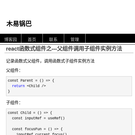
木易锅巴
博客园
首页
联系
管理
react函数式组件之---父组件调用子组件实例方法
记录函数式父组件，调用函数式子组件实例方法
父组件：
const Parent = () =>
 {

return
 <Child />

}
子组件：
const Child = () =>
 {

  const inputRef 
=
 useRef()

  const focusFun 
= () =>
 {

    inputRef.current.focus()
