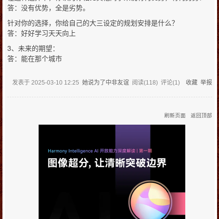
答：没有优势，全是劣势。
针对你的选择，你给自己的大三设定的规划安排是什么？
答：好好学习天天向上
3、未来的期望：
答：能在那个城市
发表于
2025-03-10 12:25
她说为了中非友谊
阅读(
118
) 评论(
1
)
收藏
举报
刷新页面
返回顶部