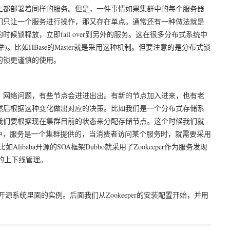
上都部署着同样的服务。但是，一件事情如果集群中的每个服务器
们只让一个服务进行操作，那又存在单点。通常还有一种做法就是
锁释放，立即fail over到另外的服务。这在很多分布式系统中
er选举)。比如HBase的Master就是采用这种机制。但要注意的是分布式锁
的锁更谨慎的使用。
，网络问题，有些节点会进进出出。有新的节点加入进来，也有老
然后根据这种变化做出对应的决策。比如我们是一个分布式存储系
我们要根据现在集群目前的状态来分配存储节点。这个时候我们就
中，服务是一个集群提供的，当消费者访问某个服务时，就需要采用
aba开源的SOA框架Dubbo就采用了Zookeeper作为服务发现
er的上下线管理。
开源系统里面的实例。后面我们从Zookeeper的安装配置开始，并用