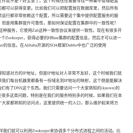
文件就不是个好主意了。这个时候往往需要寻找一种集中管理配置
的都可以获得变更。比如我们可以把配置放在数据库里，然后所有
常运行都非常依赖这个配置，所以需要这个集中提供配置服务的服
，但是用集群提升可靠性，那如何保证配置在集群中的一致性呢？
就是这种服务，它使用Zab这种一致性协议来提供一致性。现在有很多开
一个Zookeeper，获得必要的HBase集群的配置信息，然后才可以进一
er的信息。在Alibaba开源的SOA框架Dubbo中也广泛的使用
知道对方的IP地址，但是IP地址对人非常不友好，这个时候我们就
我们每台机器里都备有一份域名到IP地址的映射，这个倒是能解决
有了DNS这个东西。我们只需要访问一个大家熟知的(known)的
在很多这类问题，特别是在我们的服务特别多的时候，如果我们在本
个大家都熟知的访问点，这里提供统一的入口，那么维护起来将方
样我们就可以利用Zookeeper来协调多个分布式进程之间的活动。比