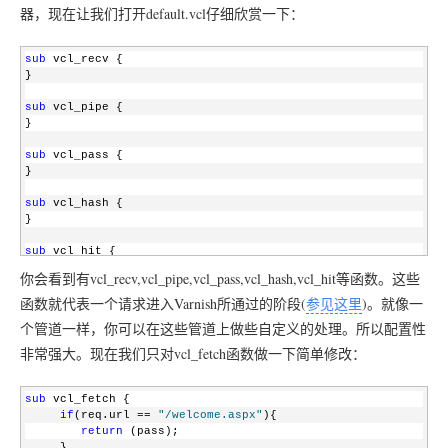
器，现在让我们打开default.vcl仔细欣赏一下：
sub
 vcl_recv {
}
sub
 vcl_pipe {
}
sub
 vcl_pass {
}
sub
 vcl_hash {
}
sub
 vcl_hit {
}
你会看到有vcl_recv,vcl_pipe,vcl_pass,vcl_hash,vcl_hit等函数。这些
sub
 vcl_miss {
函数就代表一个请求进入Varnish所通过的阶段(
参见这里
)。就像一
}
个管道一样，你可以在这些管道上做些自定义的处理。所以配置性
sub
 vcl_fetch {
非常强大。现在我们只对vcl_fetch函数做一下简单修改：
}
sub
 vcl_deliver {
sub
 vcl_fetch {
}
if
(req.url == 
"/welcome.aspx"
){
return
 (pass);
sub
 vcl_error {
     }