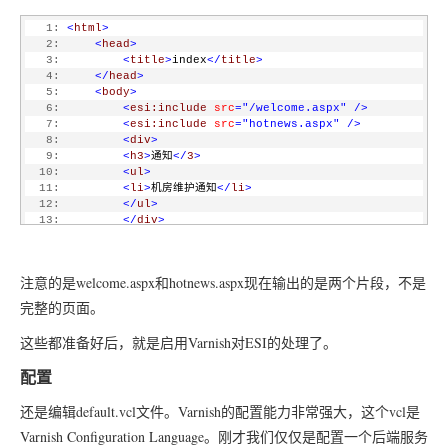
   1:
<
html
>
   2:
<
head
>
   3:
<
title
>
index
</
title
>
   4:
</
head
>
   5:
<
body
>
   6:
<
esi:include
src
="/welcome.aspx"
/>
   7:
<
esi:include
src
="hotnews.aspx"
/>
   8:
<
div
>
   9:
<
h3
>
通知
</
3
>
  10:
<
ul
>
  11:
<
li
>
机房维护通知
</
li
>
  12:
</
ul
>
  13:
</
div
>
  14:
</
body
>
  15:
<
html
>
注意的是welcome.aspx和hotnews.aspx现在输出的是两个片段，不是
完整的页面。
这些都准备好后，就是启用Varnish对ESI的处理了。
配置
还是编辑default.vcl文件。Varnish的配置能力非常强大，这个vcl是
Varnish Configuration Language。刚才我们仅仅是配置一个后端服务