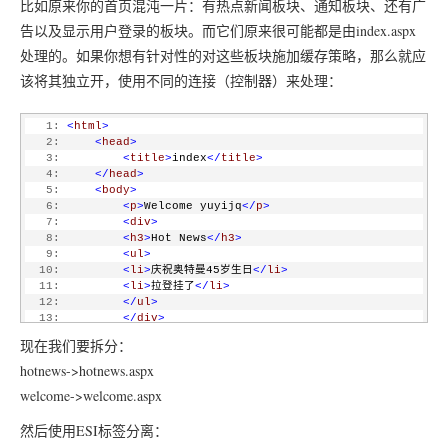
比如原来你的首页混沌一片：有热点新闻板块、通知板块、还有广
告以及显示用户登录的板块。而它们原来很可能都是由index.aspx
处理的。如果你想有针对性的对这些板块施加缓存策略，那么就应
该将其独立开，使用不同的连接（控制器）来处理：
   1:
<
html
>
   2:
<
head
>
   3:
<
title
>
index
</
title
>
   4:
</
head
>
   5:
<
body
>
   6:
<
p
>
Welcome yuyijq
</
p
>
   7:
<
div
>
   8:
<
h3
>
Hot News
</
h3
>
   9:
<
ul
>
  10:
<
li
>
庆祝奥特曼45岁生日
</
li
>
  11:
<
li
>
拉登挂了
</
li
>
  12:
</
ul
>
  13:
</
div
>
  14:
<
div
>
现在我们要拆分：
  15:
<
h3
>
通知
</
3
>
  16:
<
ul
>
hotnews->hotnews.aspx
  17:
<
li
>
机房维护通知
</
li
>
welcome->welcome.aspx
  18:
</
ul
>
  19:
</
div
>
然后使用ESI标签分离：
  20:
</
body
>
  21:
<
html
>