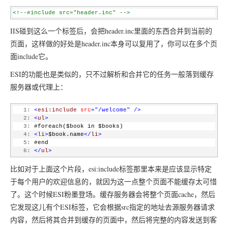
<!--#include src="header.inc" -->
IIS碰到这么一个标签后，会把header.inc里面的东西合并到当前的
页面，这样做的好处是header.inc本身可以复用了，你可以在多个页
面include它。
ESI的功能也是类似的，只不过解析和合并它的任务一般落到缓存
服务器或代理上：
   1:
<
esi:include
src
="/welcome"
/>
   2:
<
ul
>
   3:
 #foreach($book in $books)
   4:
<
li
>
$book.name
</
li
>
   5:
 #end
   6:
</
ul
>
比如对于上面这个片段，esi:include标签那里本来是应该显示特定
于每个用户的欢迎信息的，就因为这一点整个页面不能缓存太可惜
了。这个时候ESI粉墨登场。缓存服务器会将整个页面cache，然后
它发现这儿有个ESI标签，它会根据src指定的地址去源服务器请求
内容，然后将其合并到缓存的页面中，然后将完整的内容发送到客