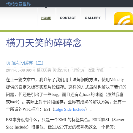
代码改变世界
HOME
CONTACT
GALLERY
横刀天笑的碎碎念
页面片段缓存（二）
2011-05-08 09:44
横刀天笑
阅读(
5161
) 评论(
3
)
收藏
举报
在上一篇文章中，我介绍了我们用土法炼钢的方法，使用Velocity
提供的自定义标签实现片段缓存。这样的方式虽然也解决了我们的
问题，但还是引出了一些bug。而且还有点hack的味道（虽然我喜
欢hack）。实际上对于片段缓存，业界有成熟的解决方案，还有一
个所谓的W3C标准：ESI（
Edge Side Include
） 。
ESI本身没有什么，只是一个XML的标签集合。ESI和SSI（Server
Side Include）很相似，做过ASP开发的都熟悉这么一个标签：