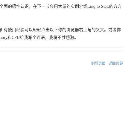
Linq to SQL
全面的感性认识，在下一节会用大量的实例介绍
的方方
QL
有使用经验可以轻轻点击以下你的浏览器右上角的叉叉。或者你
mory
和
CPU
给我写个评语，我将不胜感激。
刷新页面
返回顶部