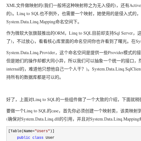
XML
(
)
Activ
文件做映射的
我们一般将这种映射称之为无入侵的
，还有
)
Linq to SQL
的
。
也不例外，也需要一个映射，她使用的是侵入式的，
System.Data.Linq.Mapping
命名空间下。
ORM
Linq to SQL
Sql Server
作为微软大张旗鼓推出的
，
目前却支持
，
)
Sy
了
，不过放心，看看核心库里面的命名空间你也许看到了曙光。在
System.Data.Linq.Provider
Provider
，这个命名空间是提供一些
模式的接
但是她们的操作却都大同小异，所以我们可以抽象一个统一的接口，
internal
)
System.Data.Linq.SqlClien
的，难道他只想他自己一个人干？
。
持所有的数据库都是可以的。
Linq to SQL
好了，上面对
的一些组件做了一个大致的介绍，下面就稍
Linq to SQL
case
要做一个
的
，首先你必须创建一个映射类，该类映射
(
System.Data.Linq.dll
System.Data.Linq.Mapping
确保对
的引用，并且对
[Table(Name
=
"
Users
"
)]
public
class
User