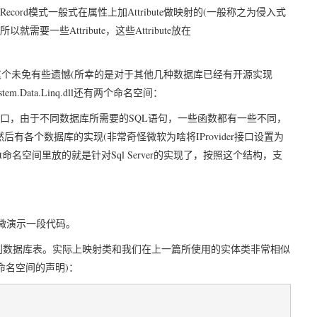
eRecord
Attribute
(
模式一般式在属性上加
做映射的
一般称之为侵入式
Attribute
Attribute
所以就需要一些
，这些
放在
(
这个未免有些遗憾
所幸的是对于其他几种数据库已经有开源实现
stem.Data.Linq.dll
还有两个命名空间：
SQL
口，由于不同数据库所需要的
语句，一些函数都有一些不同，
(
IProvider
然后有各个数据库的实现
非常奇怪微软为啥将
接口设置为
t
Sql Server
命名空间里放的就是针对
的实现了，按照这个结构，支
微演示一段代码。
到数据库表。实际上映射类和我们在上一篇所使用的实体类非常相似
)
命名空间的声明
：