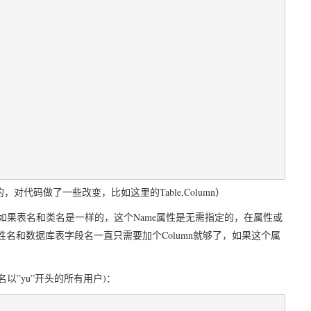
Table,Column
的，对代码做了一些改变，比如这里的
）
Name
如果表名和类名是一样的，这个
属性是无需指定的，在属性或
Column
性名和数据库表字段名一直只需要加个
就够了，如果这个属
。
”yu”
)
名以
开头的所有用户
：