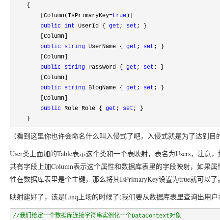
{
[Column(IsPrimaryKey
=
true
)]
public
int
UserId {
get
;
set
; }
[Column]
public
string
UserName {
get
;
set
; }
[Column]
public
string
Password {
get
;
set
; }
[Column]
public
string
BlogName {
get
;
set
; }
[Column]
public
Role Role {
get
;
set
; }
}
（看到这里你也许会命名什么叫入侵式了吧，入侵式就是为了达到目
User
Table
Users
类上面加的
表示这个类和一个表映射，表名为
，注意，
Column
共有字段上加
表示这个属性和数据库表里的字段映射，如果属
IsPrimaryKey
true
性在数据库表里是个主键，那么将其
设置为
就可以了
Linq
(
映射建好了，该是
上场的时候了
我们要从数据库表里查询出用户
//
我们给定一个数据库连接字符串实例化一个DataContext对象