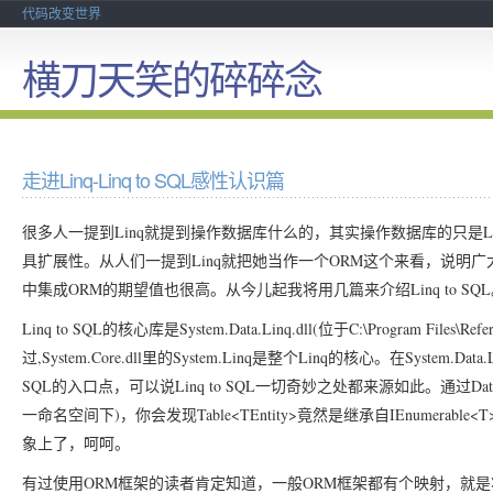
代码改变世界
横刀天笑的碎碎念
走进Linq-Linq to SQL感性认识篇
Linq
L
很多人一提到
就提到操作数据库什么的，其实操作数据库的只是
Linq
ORM
具扩展性。从人们一提到
就把她当作一个
这个来看，说明广
ORM
Linq to SQL
中集成
的期望值也很高。从今儿起我将用几篇来介绍
Linq to SQL
System.Data.Linq.dll(
C:\Program Files\Refe
的核心库是
位于
,System.Core.dll
System.Linq
Linq
System.Data.L
过
里的
是整个
的核心。在
SQL
Linq to SQL
Dat
的入口点，可以说
一切奇妙之处都来源如此。通过
)
Table<TEntity>
IEnumerable<T
一命名空间下
，你会发现
竟然是继承自
象上了，呵呵。
ORM
ORM
有过使用
框架的读者肯定知道，一般
框架都有个映射，就是