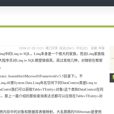
2008-07-29 10:01
横刀天笑
阅读(
2941
) 评论(
22
)
收藏
举报
inq
Linq to SQL
Linq
Linq
中的
，
本身是一个很大的家族，而且
家族极
Linq to SQL
大程序员对
期望值很高，高过其他几种，对微软在框架
。
rence Assemblies\Microsoft\Framework\v3.5
)
目录下
，不
inq.dll
System.Data.Linq
DataContext
Linq to
里
命名空间下的
类是
aContxt
Table<TEntity>
(
DataContext
我们可以获取
对象
这个类和
在同
>
Table<TEntity>
，那上一篇介绍的那些查询表达式都可以应用在
对
NHibernate
将内存中的对象和数据库表做映射，大名鼎鼎的
是使用