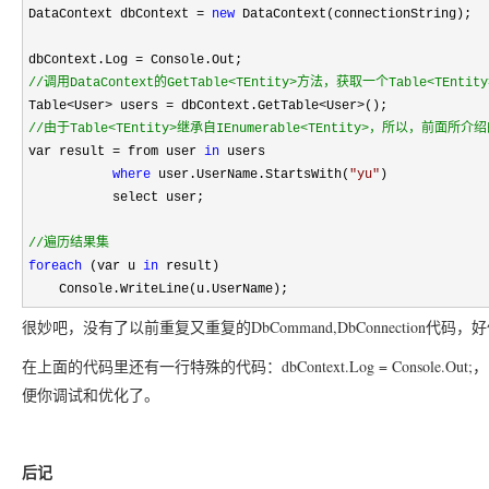
DataContext dbContext
=
new
DataContext(connectionString);
dbContext.Log
=
Console.Out;
//
调用DataContext的GetTable<TEntity>方法，获取一个Table<TEntit
Table
<
User
>
users
=
dbContext.GetTable
<
User
>
();
//
由于Table<TEntity>继承自IEnumerable<TEntity>，所以，
var result
=
from user
in
users
where
user.UserName.StartsWith(
"
yu
"
)
select user;
//
遍历结果集
foreach
(var u
in
result)
Console.WriteLine(u.UserName);
DbCommand,DbConnection
很妙吧，没有了以前重复又重复的
代码，好
dbContext.Log = Console.Out;
在上面的代码里还有一行特殊的代码：
，
便你调试和优化了。
后记