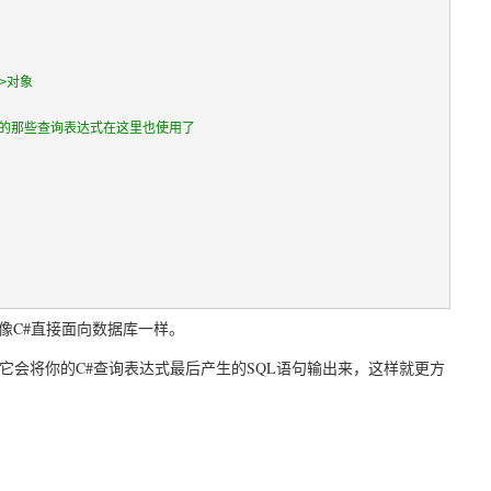
y>对象
前面所介绍的那些查询表达式在这里也使用了
C#
像
直接面向数据库一样。
C#
SQL
它会将你的
查询表达式最后产生的
语句输出来，这样就更方