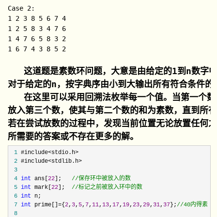
Case 2:

1 2 3 8 5 6 7 4

1 2 5 8 3 4 7 6

1 4 7 6 5 8 3 2

1 6 7 4 3 8 5 2
   这道题是素数环问题，大意是由给定的1到n数
对于给定的n，按字典序由小到大输出所有符合条件的
   在这里可以采用回溯法枚举每一个值。当第一个
放入第三个数，使其与第二个数的和为素数，直到所有
若在尝试放数的过程中，发现当前位置无论放置任何
所需要的答案或不存在更多的解。
 1
 2
 3
 4
int
 ans[
22
];   
//
保存环中被放入的数
 5
int
 mark[
22
];  
//
标记之前被放入环中的数
 6
int
 7
int
 prime[]={
2
,
3
,
5
,
7
,
11
,
13
,
17
,
19
,
23
,
29
,
31
,
37
};
//
40内得素数
 8