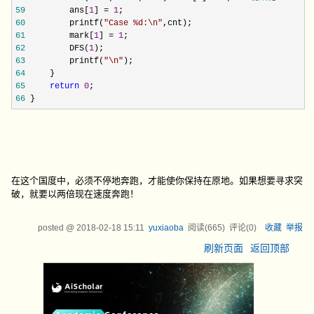
59
         ans[
1
] = 
1
60
         printf(
"
Case %d:\n
"
61
         mark[
1
] = 
1
62
         DFS(
1
63
         printf(
"
\n
"
64
65
return
0
66
 }
在这个国度中，必须不停地奔跑，才能使你保持在原地。如果想要寻求突
破，就要以两倍现在速度奔跑！
posted @
2018-02-18 15:11
yuxiaoba
阅读(
665
) 评论(
0
)
收藏
举报
刷新页面
返回顶部