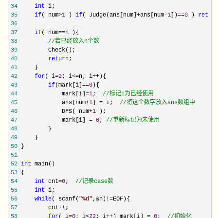
34
int
35
if
( num>
1
 ) 
if
( Judge(ans[num]+ans[num-
1
])==
0
 ) 
retur
36
37
if
( num==
38
//
若已经放入n个数
39
40
return
41
42
for
( i=
2
; i<=n; i++
43
if
(mark[i]==
0
44
             mark[i]=
1
;  
//
标记i为已经使用
45
             ans[num+
1
] = i;  
//
将这个数字放入ans数组中
46
             DFS( num+
1
47
             mark[i] = 
0
; 
//
重新标记为未使用
48
49
50
51
52
int
53
54
int
 cnt=
0
;  
//
记录case数
55
int
56
while
( scanf(
"
%d
"
,&n)!=
57
         cnt++
58
for
( i=
0
; i<
22
; i++) mark[i] = 
0
;  
//
初始化