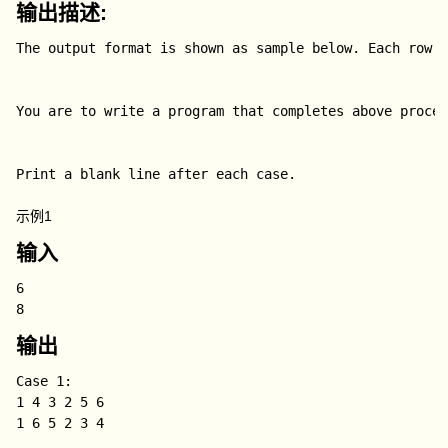
输出描述:
The output format is shown as sample below. Each row r
You are to write a program that completes above proces
Print a blank line after each case.

示例1
输入
6

8
输出
Case 1:

1 4 3 2 5 6

1 6 5 2 3 4
