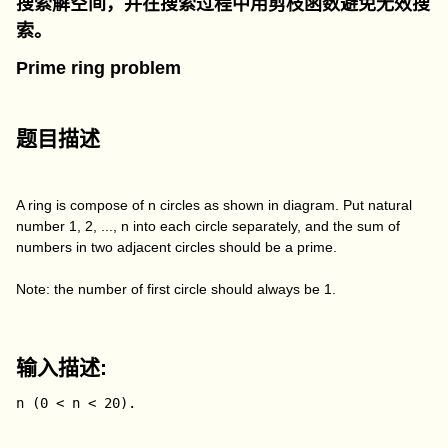
搜索解空间，并在搜索过程中用剪枝函数避免无效搜
索。
Prime ring problem
题目描述
A ring is compose of n circles as shown in diagram. Put natural
number 1, 2, ..., n into each circle separately, and the sum of
numbers in two adjacent circles should be a prime.
Note: the number of first circle should always be 1.
输入描述:
n (0 < n < 20).
