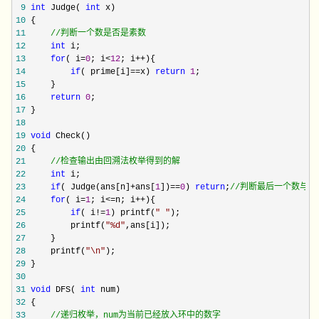
 9
int
 Judge( 
int
10
11
//
判断一个数是否是素数
12
int
13
for
( i=
0
; i<
12
; i++
14
if
( prime[i]==x) 
return
1
15
16
return
0
17
18
19
void
20
21
//
检查输出由回溯法枚举得到的解
22
int
23
if
( Judge(ans[n]+ans[
1
])==
0
) 
return
;
//
判断最后一个数与第
24
for
( i=
1
; i<=n; i++
25
if
( i!=
1
) printf(
"
"
26
         printf(
"
%d
"
27
28
     printf(
"
\n
"
29
30
31
void
 DFS( 
int
32
33
//
递归枚举，num为当前已经放入环中的数字