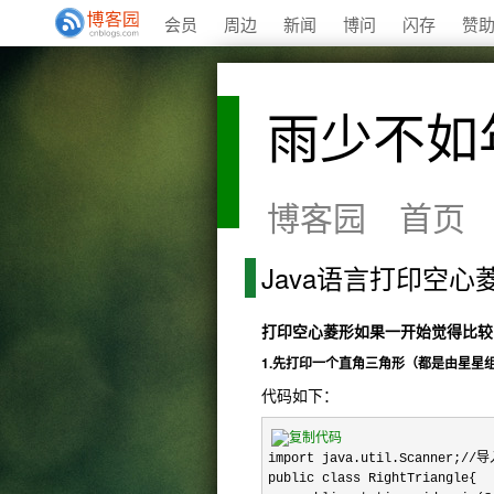
会员
周边
新闻
博问
闪存
赞
雨少不如
博客园
首页
Java语言打印空心
打印空心菱形如果一开始觉得比较
1.先打印一个直角三角形（都是由星星
代码如下：
import java.util.Scanner;/
public class RightTriangle{
