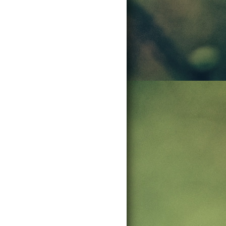
的层数）

N-1）

层数减去一才能构成菱形

就是方便的转换，比如说上层一共有五层，那么第六行和第四行的情况一样
