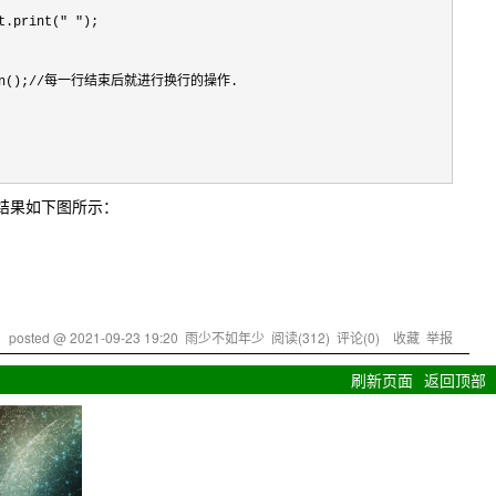
t.print(" ");

rintln();//每一行结束后就进行换行的操作.

，结果如下图所示：
posted @
2021-09-23 19:20
雨少不如年少
阅读(
312
) 评论(
0
)
收藏
举报
刷新页面
返回顶部