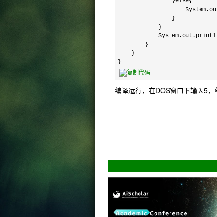
                }else{

                    System.ou
                }

            }

            System.out.p
        }

    }

}
编译运行，在DOS窗口下输入5