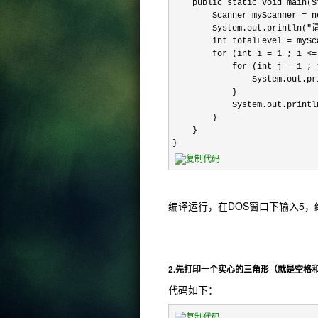
    public static void main(S
        Scanner myScanner 
        System.out.println(
        int totalLevel = mySc
        for (int i = 1 ; i
            for (int j = 1
                System.out.pri
            }

            System.out.println
        }

    }

}
编译运行，在DOS窗口下输入5，
2.先打印一个实心的三角形（就是空格
代码如下：