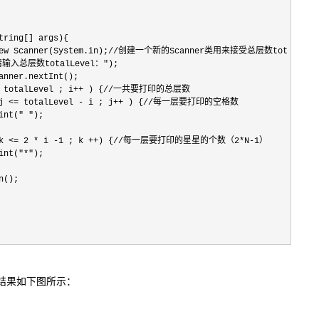
tring[] args){

= new Scanner(System.in);//创建一个新的Scanner类用来接受总层数totalLevel
"请输入总层数totalLevel：");

anner.nextInt();

 <= totalLevel ; i++ ) {//一共要打印的总层数

 ; j <= totalLevel - i ; j++ ) {//每一层要打印的空格数

nt(" ");

 ; k <= 2 * i -1 ; k ++) {//每一层要打印的星星的个数（2*N-1）

nt("*");

();

，结果如下图所示：