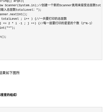
tring[] args){

= new Scanner(System.in);//创建一个新的Scanner类用来接受总层数totalLevel
"请输入总层数totalLevel：");

anner.nextInt();

 <= totalLevel ; i++ ) {//一共要打印的总层数

 ; j <= 2 * i -1 ; j ++) {//每一层要打印的星星的个数（2*N-1）

nt("*");

();

结果如下图所
和星星的组成）