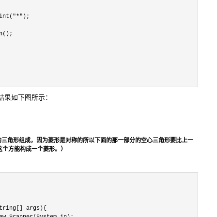
nt("*");

();

，结果如下图所示：
心的三角形组成，因为菱形是对称的所以下面的那一部分的空心三角形要比上一
这个方能构成一个菱形。）
tring[] args){
