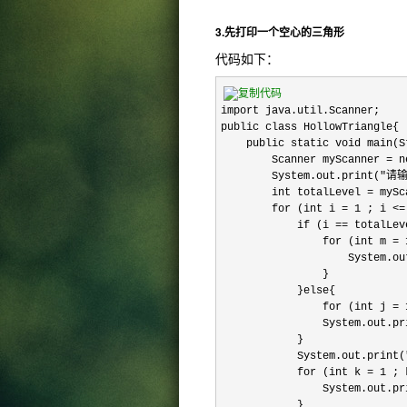
3.先打印一个空心的三角形
代码如下：
import java.util.Scanner;

public class HollowTriangle{

    public static void main(S
        Scanner myScanner = n
        System.out.print("
        int totalLevel = mySc
        for (int i = 1 ; i 
            if (i == totalLeve
                for (int m = 
                    System.ou
                }

            }else{

                for (int j
                System.out.pri
            }

            System.out.print("
            for (int k = 1
                System.out.pri
            }
