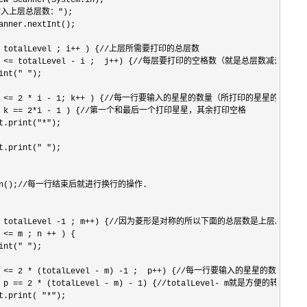
ew Scanner(System.in);

"请输入上层总层数：");

anner.nextInt();

 <= totalLevel ; i++ ) {//上层所需要打印的总层数

 1; j <= totalLevel - i ;  j++) {//每层要打印的空格数（就是总层数减去所在
nt(" ");

 1; k <= 2 * i - 1; k++ ) {//每一行要输入的星星的数量（所打印的星星的总数是2*
 1 || k == 2*i - 1 ) {//第一个和最后一个打印星星，其余打印空格

t.print("*");

t.print(" ");

rintln();//每一行结束后就进行换行的操作.

; m <= totalLevel -1 ; m++) {//因为菱形是对称的所以下面的总层数是上层总
 <= m ; n ++ ) {

nt(" ");

; p <= 2 * (totalLevel - m) -1 ;  p++) {//每一行要输入的星星的数量

 1 || p == 2 * (totalLevel - m) - 1) {//totalLevel- m
t.print( "*");
