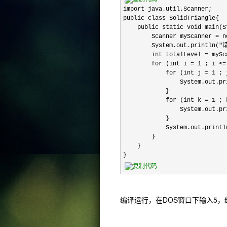
import java.util.Scanner;

public class SolidTriangle{

    public static void main(S
        Scanner myScanner 
        System.out.println(
        int totalLevel = mySc
        for (int i = 1 ; i
            for (int j = 1
                System.out.pri
            }

            for (int k = 1
                System.out.pri
            }

            System.out.println
        }

    }

}
编译运行，在DOS窗口下输入5