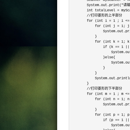
        Scanner myScanner = n
        System.out.print(
        int totalLevel = mySc
        //打印菱形的上半部分

        for (int i = 1 ; i
            for (int j =
                System.out.pri
            }

            for (int k =
                if (k ==
                    System.ou
                }else{

                    System.ou
                }

            }

            System.out.p
        }

        //打印菱形的下半部分

        for (int m = 1 
            for (int n = 1; n
                System.out.pri
            }

            for (int p = 1
                if (p ==
                    System.ou