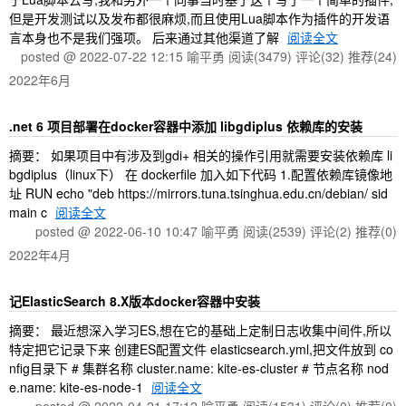
但是开发测试以及发布都很麻烦,而且使用Lua脚本作为插件的开发语
言本身也不是我们强项。 后来通过其他渠道了解
阅读全文
posted @ 2022-07-22 12:15 喻平勇
阅读(3479)
评论(32)
推荐(24)
2022年6月
.net 6 项目部署在docker容器中添加 libgdiplus 依赖库的安装
摘要： 如果项目中有涉及到gdi+ 相关的操作引用就需要安装依赖库 li
bgdiplus（linux下） 在 dockerfile 加入如下代码 1.配置依赖库镜像地
址 RUN echo "deb https://mirrors.tuna.tsinghua.edu.cn/debian/ sid
main c
阅读全文
posted @ 2022-06-10 10:47 喻平勇
阅读(2539)
评论(2)
推荐(0)
2022年4月
记ElasticSearch 8.X版本docker容器中安装
摘要： 最近想深入学习ES,想在它的基础上定制日志收集中间件,所以
特定把它记录下来 创建ES配置文件 elasticsearch.yml,把文件放到 co
nfig目录下 # 集群名称 cluster.name: kite-es-cluster # 节点名称 nod
e.name: kite-es-node-1
阅读全文