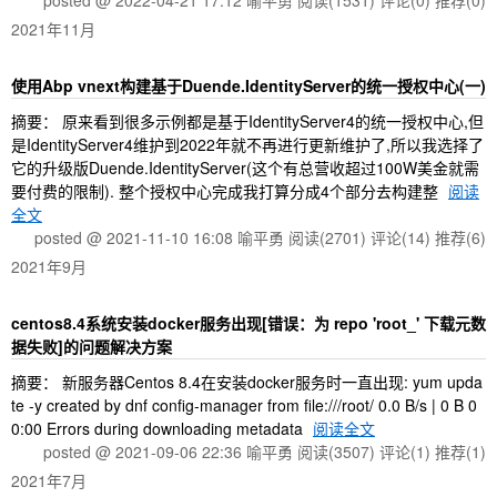
posted @ 2022-04-21 17:12 喻平勇
阅读(1531)
评论(0)
推荐(0)
2021年11月
使用Abp vnext构建基于Duende.IdentityServer的统一授权中心(一)
摘要： 原来看到很多示例都是基于IdentityServer4的统一授权中心,但
是IdentityServer4维护到2022年就不再进行更新维护了,所以我选择了
它的升级版Duende.IdentityServer(这个有总营收超过100W美金就需
要付费的限制). 整个授权中心完成我打算分成4个部分去构建整
阅读
全文
posted @ 2021-11-10 16:08 喻平勇
阅读(2701)
评论(14)
推荐(6)
2021年9月
centos8.4系统安装docker服务出现[错误：为 repo 'root_' 下载元数
据失败]的问题解决方案
摘要： 新服务器Centos 8.4在安装docker服务时一直出现: yum upda
te -y created by dnf config-manager from file:///root/ 0.0 B/s | 0 B 0
0:00 Errors during downloading metadata
阅读全文
posted @ 2021-09-06 22:36 喻平勇
阅读(3507)
评论(1)
推荐(1)
2021年7月