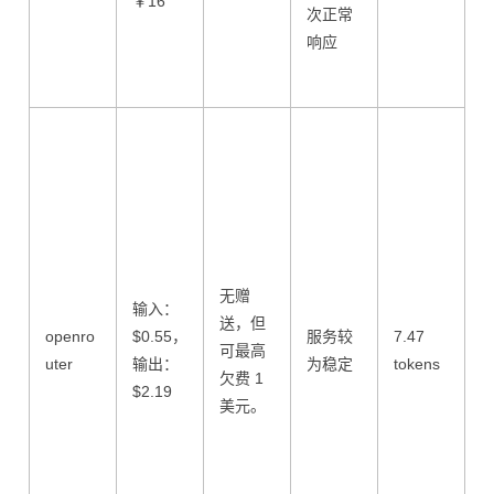
￥16
次正常
响应
无赠
输入：
送，但
openro
$0.55，
服务较
7.47
可最高
uter
输出：
为稳定
tokens
欠费 1
$2.19
美元。