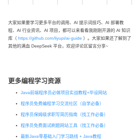
大家如果要学习更多平台的调用、AI 提示词技巧、AI 部署教
程、AI 行业资讯、AI 项目，都可以来看看我刚刚开源的 AI 知识
库（
https://github.com/liyupi/ai-guide
）。大家如果还了解到了
其他的满血 DeepSeek 平台，欢迎评论区留言分享~
输入：
更多编程学习资源
腾讯云
￥4，输
服务非
11.16
无赠送
平台
出：
常稳定
tokens
拿
Java前端程序员必做项目实战教程+毕设网站
￥16
/
程序员免费编程学习交流社区（自学必备）
程序员保姆级求职写简历指南（找工作必备）
程序员免费面试刷题网站工具（找工作必备）
最新Java零基础入门学习路线 + Java教程