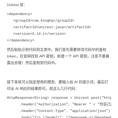
Unirest 库：
<
dependency
>
<
groupId
>com.konghq
</
groupId
>
<
artifactId
>unirest-java
</
artifactId
>
<
version
>3.14.1
</
version
>
</
dependency
>
然后粘贴示例代码到主类中。我们首先需要修改代码中的鉴权
token，在官网找到 API 密钥，新建一个 API 密钥，注意不要暴
露出去哦！然后复制到代码中。
接下来就可以指定想用的模型、要输入给 AI 的提示词，最后打
印出 AI 响应的结果即可。就这么几行代码：
HttpResponse
<
String
> 
response 
= 
Unirest.
post(
"https:
      .
header(
"Authorization", 
"Bearer " 
+ 
"你自己的 AP
      .
header(
"Content-Type", 
"application/json")
      .
body(
"{\n \"model\": \"deepseek-ai/DeepSeek-V