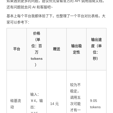
如果遇到更多的问题，建议优先查看官方的 API 调用指南文档，
还有问题就去问 AI 和客服吧~
基本上每个平台我都体验了下，也整理了一个平台对比表格，大
家可以参考下：
价格
（单
输出速
位：百
输出稳
度（单
平台
赠送
万
定性
位：
tokens
秒）
）
较为不
稳定，
输入：
调用五
硅基流
￥4，输
9.05
14 元
次可能
动
出：
tokens
才有一