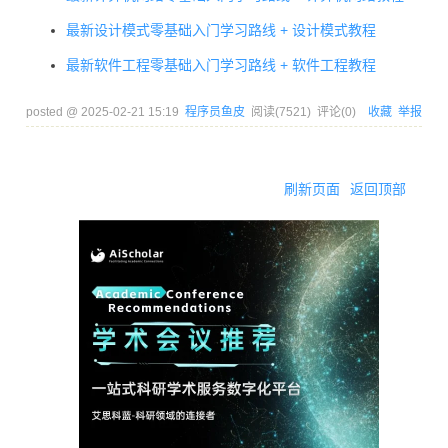
需要等
最新设计模式零基础入门学习路线 + 设计模式教程
大模型
输入：
赠送
部署一
最新软件工程零基础入门学习路线 + 软件工程教程
阿里云
12.24
￥2，输
100 万
段时间
平台
tokens
出：￥8
tokens
后才能
posted @
2025-02-21 15:19
程序员鱼皮
阅读(
7521
) 评论(
0
)
收藏
举报
稳定使
用
刷新页面
返回顶部
t