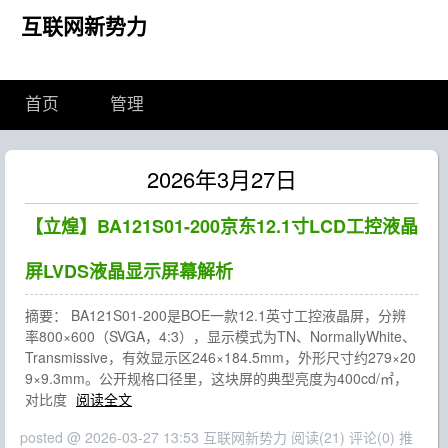
互联网新势力
首页
管理
2026年3月27日
【立煌】BA121S01-200京东12.1寸LCD工控液晶
屏LVDS液晶显示屏幕解析
摘要： BA121S01-200是BOE一款12.1英寸工控液晶屏，分辨
率800×600（SVGA，4:3），显示模式为TN、NormallyWhite、
Transmissive，有效显示区246×184.5mm，外形尺寸约279×20
9×9.3mm。公开规格口径里，这块屏的典型亮度为400cd/㎡，
对比度
阅读全文
posted @ 2026-03-27 13:53 互联网新势力
阅读(21)
评论(0)
推