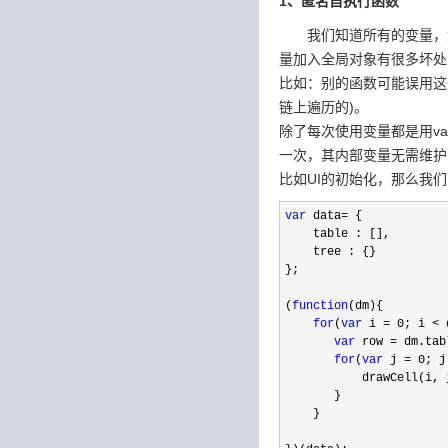
1、匿名自执行函数
我们知道所有的变量，如
量加入全局对象有很多坏处
比如：别的函数可能误用这
链上遍历的)。
除了每次使用变量都是用v
一次，其内部变量无需维护
比如UI的初始化，那么我
var
 data=
 {    

    table : [],    

    tree : {}    

};    

(
function
(dm){    

for
(
var
 i = 0; i < 
var
 row =
 dm.tab
for
(
var
 j = 0; j
           drawCell(i, j
       }    

    }    
