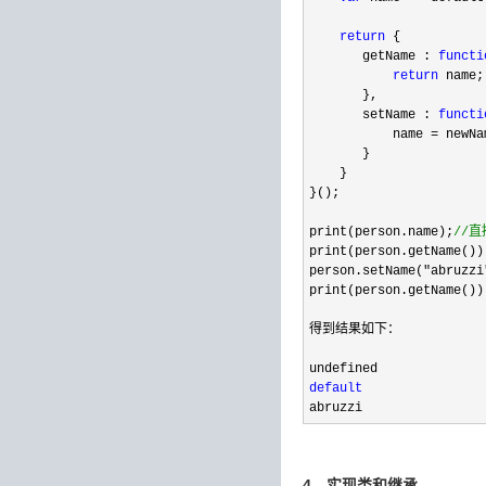
return
 {    

       getName : 
functi
return
 name;
       },    

       setName : 
functi
           name 
=
 newNa
       }    

    }    

}();    

print(person.name);
//
直
print(person.getName());
person.setName(
"abruzzi
print(person.getName());
得到结果如下：  

default
abruzzi  
4、实现类和继承