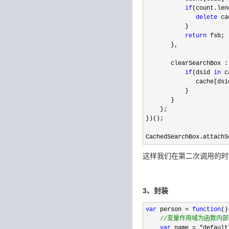
if
(count.len
delete
 ca
           }    

return
 fsb; 
       },    

       clearSearchBox :
if
(dsid 
in
 c
              cache[dsi
           }    

       }    

    };    

})();    

CachedSearchBox.attachS
这样我们在第二次调用的时
3、封装
var
 person = 
function
()
//
变量作用域为函数内部
var
 name = "default