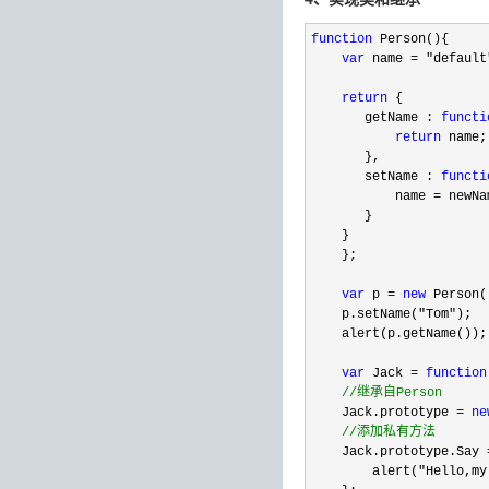
function
 Person(){    

var
 name = "default
return
 {    

       getName : 
functi
return
 name;
       },    

       setName : 
functi
           name 
=
 newNa
       }    

    }    

    };   

var
 p = 
new
 Person()
    p.setName(
"Tom"
);

    alert(p.getName());
var
 Jack = 
function
//
继承自Person
    Jack.prototype = 
ne
//
添加私有方法
    Jack.prototype.Say 
        alert(
"Hello,my