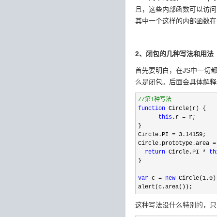
且，这些内部函数可以访问
其中一个这样的内部函数在
2、闭包的几种写法和用法
首先要明白，在JS中一切
么是闭包。后面会具体解释
//
第1种写法  
function
 Circle(r) {  

this
.r =
 r;  

}  

Circle.PI 
= 3.14159
;  

Circle.prototype.area 
=
return
 Circle.PI * 
th
}  

var
 c = 
new
 Circle(1.0
)
alert(c.area());   
这种写法没什么特别的，只