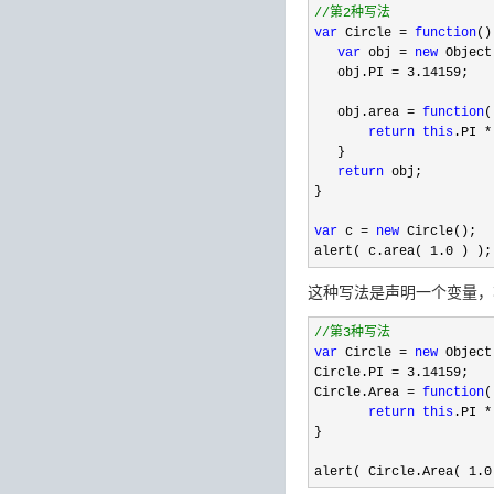
//
第2种写法  
var
 Circle = 
function
()
var
 obj = 
new
 Object
   obj.PI 
= 3.14159
;  

   obj.area 
= 
function
(
return
this
.PI *
   }  

return
 obj;  

}  

var
 c = 
new
 Circle();  

alert( c.area( 
1.0 ) );
这种写法是声明一个变量，
//
第3种写法  
var
 Circle = 
new
 Object
Circle.PI 
= 3.14159
;  

Circle.Area 
= 
function
(
return
this
.PI *
}  

alert( Circle.Area( 
1.0