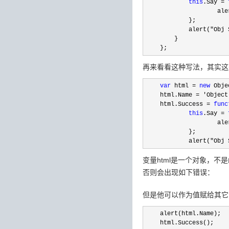
this
.Say = 
                    ale
            };

            alert(
"Obj 
        }

    };
再来看看这种写法，其实这是J
    var
 html = 
new
 Obje
    html.Name 
= 'Object
    html.Success 
= 
func
this
.Say = 
                    ale
            };

            alert(
"Obj 
变量html是一个对象，不是
否则会出现如下错误：
但是他可以作为值赋给其它变量，
    alert(html.Name);

    html.Success();