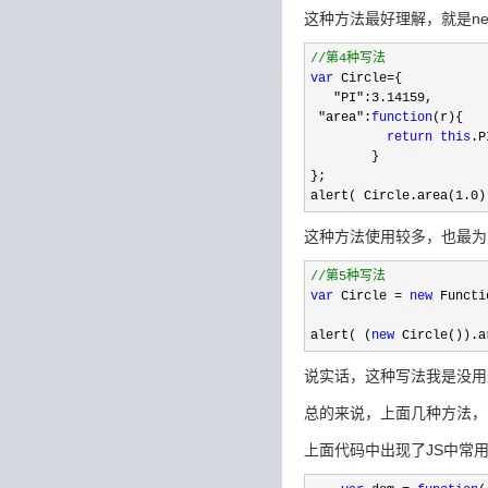
这种方法最好理解，就是n
//
第4种写法  
var
 Circle=
{  

"PI":3.14159
,  

"area":
function
(r){  

return
this
.P
        }  

};  

alert( Circle.area(
1.0)
这种方法使用较多，也最为方便
//
第5种写法  
var
 Circle = 
new
 Functi
alert( (
new
 Circle()).a
说实话，这种写法我是没用
总的来说，上面几种方法，
上面代码中出现了JS中常用的P