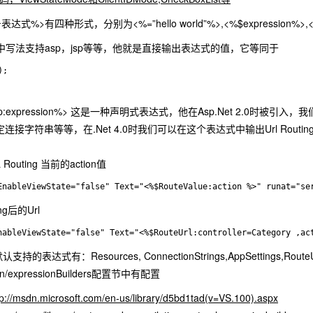
号表达式%>有四种形式，分别为<%=”hello world”%>,<%$expression%>
 这中写法支持asp，jsp等等，他就是直接输出表达式的值，它等同于
ionExp:expression%> 这是一种声明式表达式，他在Asp.Net 2.0时被
控件设定连接字符串等等，在.Net 4.0时我们可以在这个表达式中输出Url Routi
Routing 当前的action值
EnableViewState="false" Text="<%$RouteValue:action %>" runat="se
g后的Url
nableViewState="false" Text="<%$RouteUrl:controller=Category ,ac
支持的表达式有：Resources, ConnectionStrings,AppSettings,Rout
tion/expressionBuilders配置节中有配置
tp://msdn.microsoft.com/en-us/library/d5bd1tad(v=VS.100).aspx