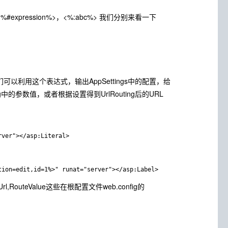
,<%#expression%>，<%:abc%> 我们分别来看一下
引入，我们可以利用这个表达式，输出AppSettings中的配置，给
ng中的参数值，或者根据设置得到UrlRouting后的URL
rver"></asp:Literal>
tion=edit,id=1%>" runat="server"></asp:Label>
eUrl,RouteValue这些在根配置文件web.config的