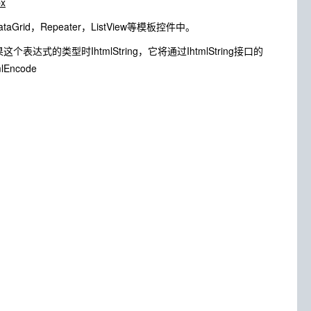
px
rid，Repeater，ListView等模板控件中。
果这个表达式的类型时IhtmlString，它将通过IhtmlString接口的
Encode