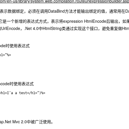
com/en-us/library/system.web.compilation.routeurlexpressionbuilder.as
on%>表示数据绑定，必须在调用DataBind方法才能输出绑定的值，通常用在DataG
on%>它是一个新增的表达式方式，表示将expression HtmlEncode后输出，如
来做UrlEncode，.Net 4.0中HtmlString类通过实现这个接口，避免重复做Html
code时使用表达式
h1>”%>
ncode时使用表达式
p.Net Mvc 2.0中被广泛使用。