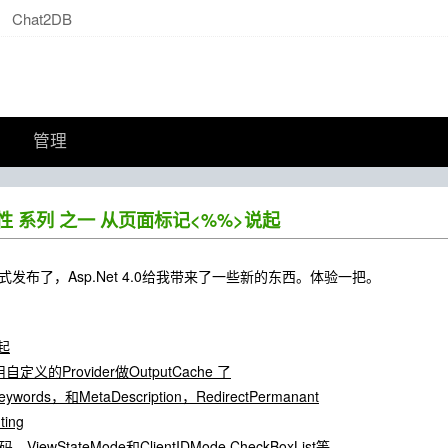
Chat2DB
管理
 新特性 系列 之一 从页面标记<%%>说起
正式发布了，Asp.Net 4.0给我带来了一些新的东西。体验一把。
起
以用自定义的Provider做OutputCache 了
ords，和MetaDescription，RedirectPermanant
ing
iewStateMode和ClientIDMode,CheckBoxList等