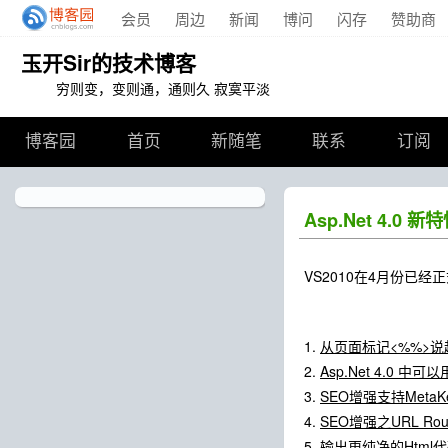
会员
周边
新闻
博问
闪存
赞助商
玉开Sir的技术博客
穷则变，变则通，通则久 寂寞平淡
博客园
首页
新随笔
联系
订阅
Asp.Net 4.0
VS2010在4月份已经
1.
从页面标记<%%>说
2.
Asp.Net 4.0 中可
3.
SEO增强支持MetaKeyw
4.
SEO增强之URL Rout
5.
输出更纯净的Html代码，V