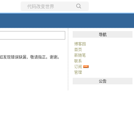
所有博客
当前博客
导航
博客园
首页
新随笔
来得及做审校，如发现错误缺漏，敬请指正。谢谢。
联系
订阅
管理
公告