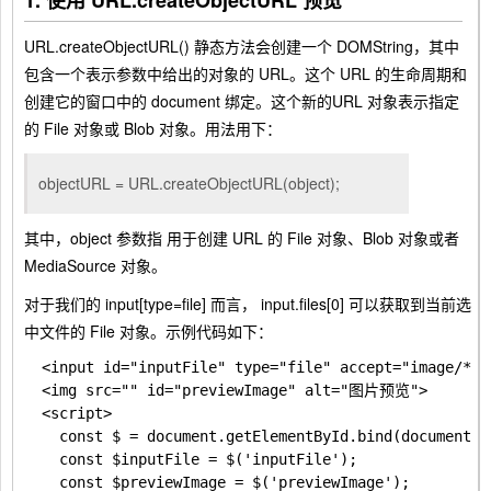
1. 使用 URL.createObjectURL 预览
URL.createObjectURL()
静态方法会创建一个
DOMString
，其中
包含一个表示参数中给出的对象的
URL
。这个
URL
的生命周期和
创建它的窗口中的
document
绑定。这个新的URL 对象表示指定
的
File
对象或
Blob
对象。用法用下：
objectURL = URL.createObjectURL(object);
其中，object 参数指 用于创建 URL 的 File 对象、Blob 对象或者
MediaSource 对象。
对于我们的
input[type=file]
而言，
input.files[0]
可以获取到当前选
中文件的 File 对象。示例代码如下：
  <input id="inputFile" type="file" accept="image/*">

  <img src="" id="previewImage" alt="图片预览">

  <script>

    const $ = document.getElementById.bind(document);

    const $inputFile = $('inputFile');

    const $previewImage = $('previewImage');
