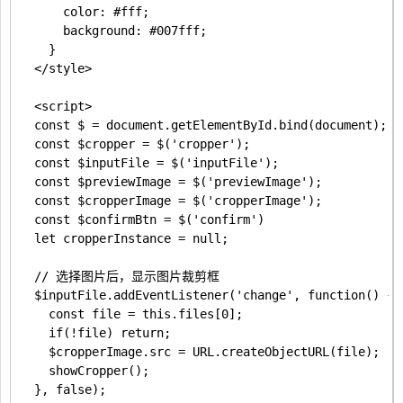
      color: #fff;

      background: #007fff;

    }

  </style>

  <script>

  const $ = document.getElementById.bind(document);

  const $cropper = $('cropper');

  const $inputFile = $('inputFile');

  const $previewImage = $('previewImage');

  const $cropperImage = $('cropperImage');

  const $confirmBtn = $('confirm')

  let cropperInstance = null;

  // 选择图片后，显示图片裁剪框

  $inputFile.addEventListener('change', function() {

    const file = this.files[0];

    if(!file) return;

    $cropperImage.src = URL.createObjectURL(file);

    showCropper();

  }, false);
