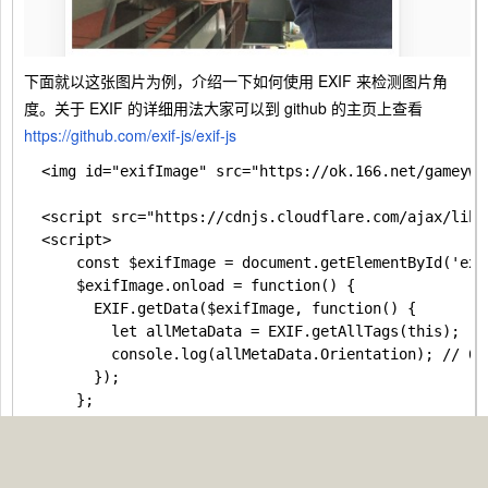
下面就以这张图片为例，介绍一下如何使用 EXIF 来检测图片角
度。关于 EXIF 的详细用法大家可以到 github 的主页上查看
https://github.com/exif-js/exif-js
  <img id="exifImage" src="https://ok.166.net/gameyw-
  <script src="https://cdnjs.cloudflare.com/ajax/libs
  <script>

      const $exifImage = document.getElementById('exif
      $exifImage.onload = function() {

        EXIF.getData($exifImage, function() {

          let allMetaData = EXIF.getAllTags(this);

          console.log(allMetaData.Orientation); // 6

        });

      };

上面代码的输出
allMetaData.Orientation
的结果为 6 ， 那 6 到底
是什么意思呢？ 可以参考这个篇文章