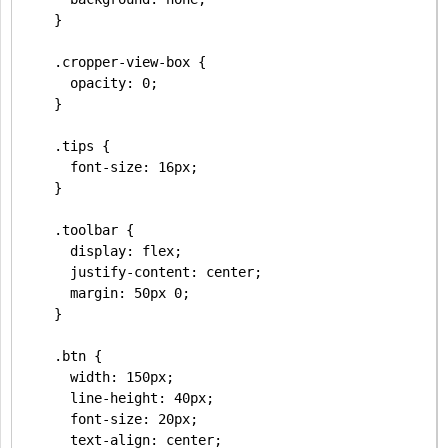
    }

    .cropper-view-box {

      opacity: 0;

    }

    .tips {

      font-size: 16px;

    }

    .toolbar {

      display: flex;

      justify-content: center;

      margin: 50px 0;

    }

    .btn {

      width: 150px;

      line-height: 40px;

      font-size: 20px;

      text-align: center;
