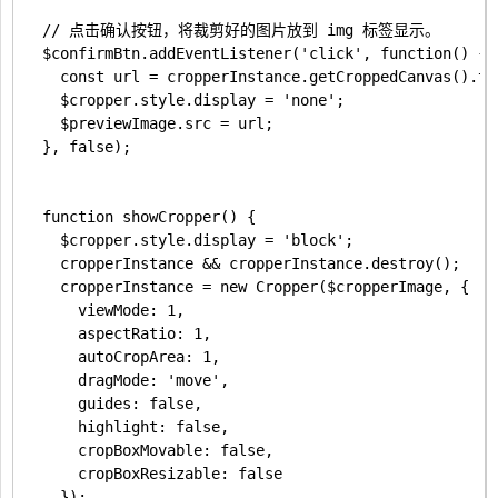
  // 点击确认按钮，将裁剪好的图片放到 img 标签显示。

  $confirmBtn.addEventListener('click', function() {

    const url = cropperInstance.getCroppedCanvas().to
    $cropper.style.display = 'none';

    $previewImage.src = url;

  }, false);

  function showCropper() {

    $cropper.style.display = 'block';

    cropperInstance && cropperInstance.destroy();

    cropperInstance = new Cropper($cropperImage, {

      viewMode: 1,

      aspectRatio: 1,

      autoCropArea: 1,

      dragMode: 'move',

      guides: false,

      highlight: false,

      cropBoxMovable: false,

      cropBoxResizable: false

    });
