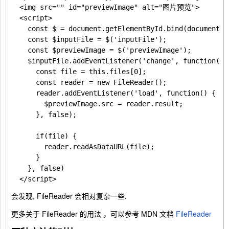
  <img src="" id="previewImage" alt="图片预览">

  <script>

    const $ = document.getElementById.bind(document);

    const $inputFile = $('inputFile');

    const $previewImage = $('previewImage');

    $inputFile.addEventListener('change', function() {
      const file = this.files[0];

      const reader = new FileReader();

      reader.addEventListener('load', function() {

        $previewImage.src = reader.result;

      }, false);

      if(file) {

        reader.readAsDataURL(file);

      }

    }, false)

会发现, FileReader 会相对复杂一些.
更多关于
FileReader
的用法 ，可以参考 MDN 文档
FileReader