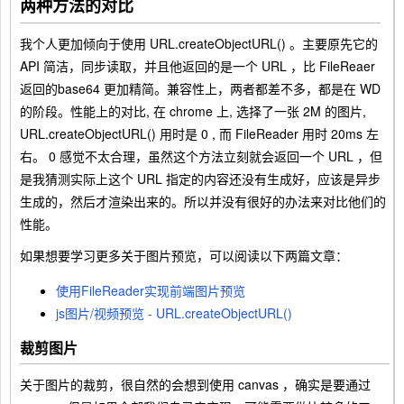
两种方法的对比
我个人更加倾向于使用
URL.createObjectURL()
。主要原先它的
API 简洁，同步读取，并且他返回的是一个
URL
，比
FileReaer
返回的base64 更加精简。兼容性上，两者都差不多，都是在
WD
的阶段。性能上的对比, 在 chrome 上, 选择了一张 2M 的图片,
URL.createObjectURL()
用时是 0 , 而
FileReader
用时 20ms 左
右。 0 感觉不太合理，虽然这个方法立刻就会返回一个 URL ，但
是我猜测实际上这个 URL 指定的内容还没有生成好，应该是异步
生成的，然后才渲染出来的。所以并没有很好的办法来对比他们的
性能。
如果想要学习更多关于图片预览，可以阅读以下两篇文章：
使用FileReader实现前端图片预览
js图片/视频预览 - URL.createObjectURL()
裁剪图片
关于图片的裁剪，很自然的会想到使用
canvas
，确实是要通过