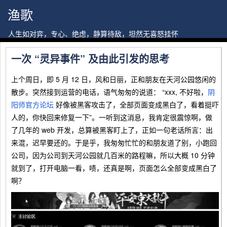
渔歌
人生如对弈，专心、绝虑，静算待敌，坦然无喜怒挂怀
一次 “灵异事件” 及由此引发的思考
上个周日，即 5 月 12 日，风和日丽，正和朋友在天河公园悠闲的
散步。突然接到运营的电话，语气匆匆的说道： “xxx, 不好啦，
阴
阳师官方论坛
好像被黑客攻击了，全部页面变成黑白了，看着挺吓
人的，你快回来修复一下”。一听到这消息，我肯定很震惊啊，做
了几年的 web 开发，总算被黑客盯上了，正如一句老话所言：出
来混，迟早要还的。于是乎，我匆匆忙忙的和朋友道了别，小跑回
公司，因为公司到天河公园就几百米的路程嘛，所以大概 10 分钟
就到了，打开电脑一看，啧，还真是啊，页面怎么全部变成黑白了
啊？