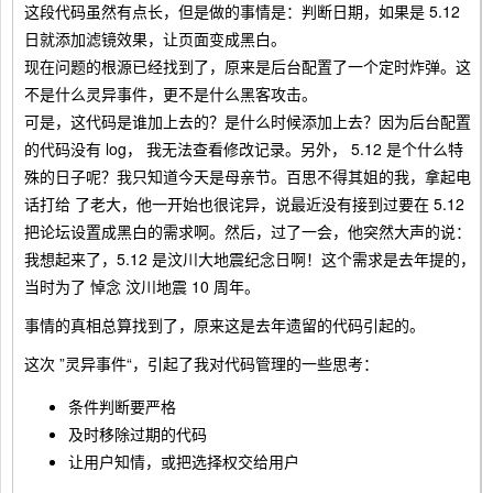
这段代码虽然有点长，但是做的事情是：判断日期，如果是 5.12
日就添加滤镜效果，让页面变成黑白。
现在问题的根源已经找到了，原来是后台配置了一个定时炸弹。这
不是什么灵异事件，更不是什么黑客攻击。
可是，这代码是谁加上去的？是什么时候添加上去？因为后台配置
的代码没有 log， 我无法查看修改记录。另外， 5.12 是个什么特
殊的日子呢？我只知道今天是母亲节。百思不得其姐的我，拿起电
话打给 了老大，他一开始也很诧异，说最近没有接到过要在 5.12
把论坛设置成黑白的需求啊。然后，过了一会，他突然大声的说：
我想起来了，5.12 是汶川大地震纪念日啊！这个需求是去年提的，
当时为了 悼念 汶川地震 10 周年。
事情的真相总算找到了，原来这是去年遗留的代码引起的。
这次 ”灵异事件“，引起了我对代码管理的一些思考：
条件判断要严格
及时移除过期的代码
让用户知情，或把选择权交给用户