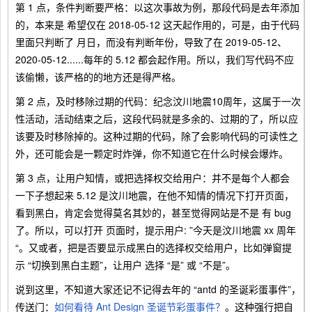
第 1 点，条件判断要严格：以这次事故为例，那段代码是去年添加
的，本来是 希望仅在 2018-05-12 这天起作用的，可是，由于代码
里面只判断了 月日，而没有判断年份，导致了在 2019-05-12、
2020-05-12......每年的 5.12 都会起作用。所以，我们写代码不应
该偷懒，该严格的的地方还是得严格。
第 2 点，及时移除过期的代码：纪念汶川地震10周年，这属于一次
性活动，活动结束之后，这段代码就是多余的、过期的了，所以应
该要及时移除掉的。这种过期的代码，除了会影响代码的可读性之
外，还可能会是一颗定时炸弹，你不知道它在什么时候会爆炸。
第 3 点，让用户知情，或把选择权交给用户：并不是每个人都会
一下子想起来 5.12 是汶川地震，在他不知情的情况下打开页面，
看到黑白，肯定会觉得莫名其妙的，甚至觉得网站是不是 有 bug
了。所以，可以打开 页面时，提示用户: ”今天是汶川地震 xx 周年
“。又或者，把是否要显示成黑白的选择权交给用户，比如弹窗提
示 “切换到黑白主题”，让用户 选择 “是” 或 “不是”。
说到这里，不知道大家还记不记得去年的 “antd 的圣诞彩蛋事件”，
传送门：
如何看待 Ant Design 圣诞节彩蛋事件？
。这种强行把自