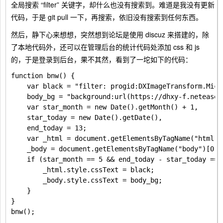
全局搜索 “filter” 关键字，却什么也没有搜索到。难道是我没有更新
代码，于是 git pull 一下，再搜索，依旧没有搜索到任何东西。
然后，静下心来想想，突然想到论坛是使用 discuz 来搭建的，除
了本地代码外，还可以在管理后台的统计代码处添加 css 和 js
的，于是登录到后台，果不其然，看到了一坨如下的代码：
function bnw() {

    var black = "filter: progid:DXImageTransform.Micr
    body_bg = "background:url(https://dhxy-f.netease.
    var star_month = new Date().getMonth() + 1,

    star_today = new Date().getDate(),

    end_today = 13;

    var _html = document.getElementsByTagName("html")[
    _body = document.getElementsByTagName("body")[0];

    if (star_month == 5 && end_today - star_today == 1
        _html.style.cssText = black;

        _body.style.cssText = body_bg;

    }

}
