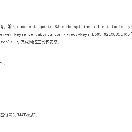
码。输入
sudo apt update && sudo apt install net-tools -y
erver keyserver.ubuntu.com --recv-keys ED65462EC8D5E4C5
完成网络工具包安装：
-tools -y
：
29
设置为“NAT模式”：