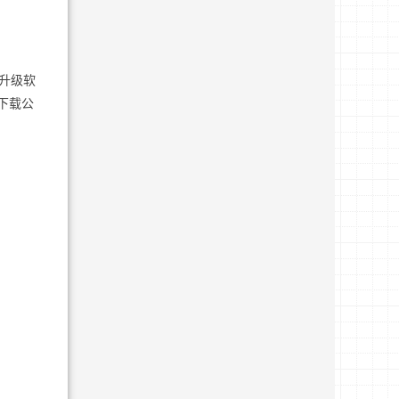
升级软
下载公