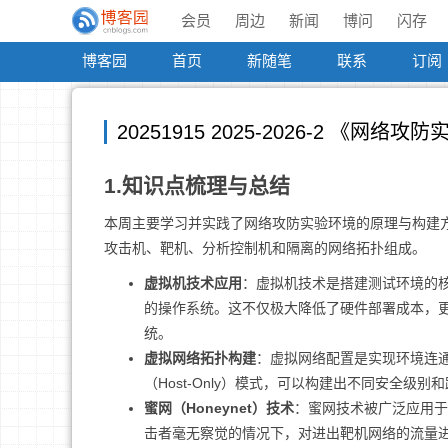
会员
周边
新闻
博问
闪存
博客园
首页
新随笔
联系
订阅
20251915 2025-2026-2 《网络
1.知识点梳理与总结
本周主要学习并实践了网络攻防实验环境的原理与构建
攻击机、靶机、分析控制机和隔离的网络拓扑组成。
虚拟机技术应用
：虚拟机技术是搭建测试环境的核
的操作系统。这不仅极大降低了硬件部署成本，
统。
虚拟网络拓扑构建
：虚拟网络配置是实现环境连通
（Host-Only）模式，可以构建出不同安全
蜜网（Honeynet）技术
：蜜网技术被广泛应用于
击者毫无察觉的情况下，对进出靶机网络的流量