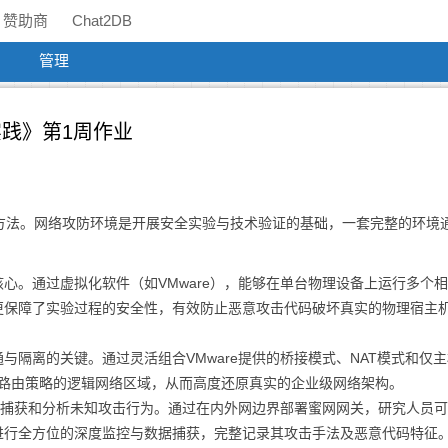
赞助商
Chat2DB
管理
攻防实践》第1周作业
方法。网络攻防环境是开展安全实验与技术验证的基础，一套完整的环境
心。通过虚拟化软件（如VMware），能够在单台物理设备上运行多个
更保障了实验过程的安全性，有效防止恶意攻击代码破坏真实的物理宿主
与隔离的关键。通过灵活组合VMware提供的桥接模式、NAT模式和仅主
级别和路由策略的逻辑网络区域，从而高度还原真实的企业级网络架构。
捕获和分析未知攻击行为。通过在内外网边界部署蜜网网关，研究人员可
进行全方位的深度监控与数据捕获，完整记录其攻击手法及恶意代码特征