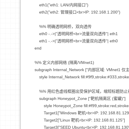
        eth1("eth1: LAN/内网接口")

        eth2("eth2: 管理接口<br>IP: 192.168.1.200")

        %% 明确透明网桥，双向透传

        eth0 -.->|"透明网桥<br>流量双向透传"| eth1

        eth1 -.->|"透明网桥<br>流量双向透传"| eth0

    end

    %% 定义内部网络 (隔离/VMnet1)

    subgraph Internal_Network ["内部区域: VMnet1 仅主机 (192.168.81.0/24)"]

        style Internal_Network fill:#9f9,stroke:#333,stroke-width:2px

        %% 用红色虚线框圈出受保护区域，缩短标题防止被截断

        subgraph Honeypot_Zone ["靶机隔离区 (蜜罐)"]

            style Honeypot_Zone fill:#f99,stroke:red,stroke-width:2px,stroke-dasharray: 5 5

            Target1["Windows 靶机<br>IP: 192.168.81.129"]

            Target2["Linux 靶机<br>IP: 192.168.81.125"]

            Target3["SEED Ubuntu<br>IP: 192.168.81.130"]
