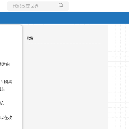
所有博客
当前博客
公告
通常由
相互隔离
机系
机
以在攻
。