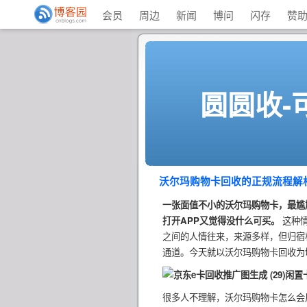
会员
周边
新闻
博问
闪存
赞
圆圆收-
沃尔玛购物卡回收的正规流程解
一张面值不小的沃尔玛购物卡，最尴
打开APP又觉得没什么可买。
这种情
之间的人情往来，来源多样，但归宿
通道。今天就以沃尔玛购物卡回收为
闲置
很多人不理解，沃尔玛购物卡怎么会