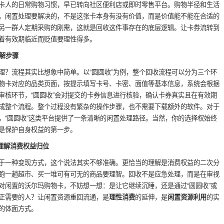
卡人的日常购物习惯，早已转向社区便利店或即时零售平台。购物半径和生活
。闲置处理要解决的，不是这张卡本身有没有价值，而是价值能不能在合适的
另一群人定期采购的刚需，这就是回收这件事存在的底层逻辑。让卡券流转到
着有效期临近而贬值要理性得多。
解步骤
理？流程其实比想象中简单。以“圆圆收”为例，整个回收流程可以分为三个环
物卡对应的品类页面，按提示填写卡号、卡密、面值等基本信息，系统会根据
审核环节，“圆圆收”会对提交的卡券信息进行核验，确认卡券真实且在有效期
成整个流程。整个过程没有繁杂的操作步骤，也不需要下载额外的软件。对于
，“圆圆收”这类平台提供了一条清晰的闲置处理路径。当然，你的选择权始终
是保护自身权益的第一步。
理解消费权益归位
于一种变现方式，这个说法其实不够准确。更恰当的理解是消费权益的二次分
跑一趟超市、买一堆可有可无的商品要理智。回收不是应急处理，而是在审视
对闲置的沃尔玛购物卡，不妨想一想：是让它继续沉睡，还是通过“圆圆收”或
正需要的人？让闲置资源重回流通，是
理性消费
的延伸，是
闲置资源利用
的实
的体面方式。