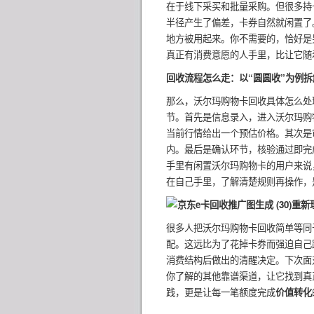
在于线下采买和批量采购。但很多持
半径产生了偏差，卡券自然就闲置了
地方被用起来。你不需要的，恰好是
真正有消费意愿的人手里，比让它随
回收流程怎么走：以“圆圆收”为例拆
那么，沃尔玛购物卡回收具体怎么处
节。首先是信息录入，进入沃尔玛购
当前行情给出一个预估价格。其次是
内。最后是确认环节，核验通过即完
手里有闲置沃尔玛购物卡的用户来说
在自己手里，了解清楚规则再操作，
重新
很多人把沃尔玛购物卡回收简单等同
配。这远比为了花掉卡券而强迫自己
消费结构后做出的清醒决定。下次面
你了解的其他靠谱渠道，让它找到真
践，更是让每一笔额度完成
价值转化