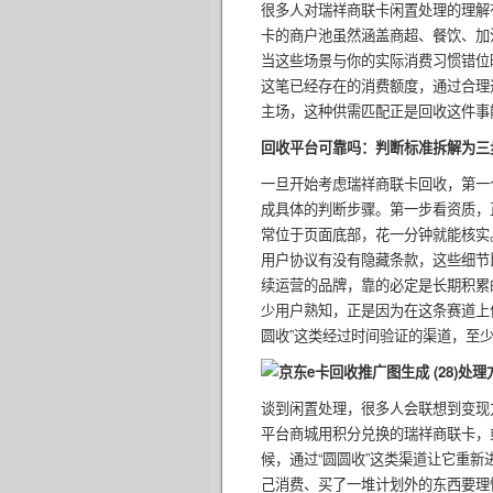
很多人对瑞祥商联卡闲置处理的理解有
卡的商户池虽然涵盖商超、餐饮、加
当这些场景与你的实际消费习惯错位
这笔已经存在的消费额度，通过合理
主场，这种供需匹配正是回收这件事
回收平台可靠吗：判断标准拆解为三
一旦开始考虑瑞祥商联卡回收，第一
成具体的判断步骤。第一步看资质，
常位于页面底部，花一分钟就能核实
用户协议有没有隐藏条款，这些细节
续运营的品牌，靠的必定是长期积累
少用户熟知，正是因为在这条赛道上
圆收”这类经过时间验证的渠道，至
处理
谈到闲置处理，很多人会联想到变现
平台商城用积分兑换的瑞祥商联卡，
候，通过“圆圆收”这类渠道让它重
己消费、买了一堆计划外的东西要理