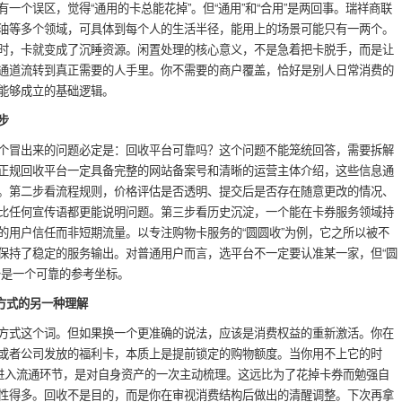
一个误区，觉得“通用的卡总能花掉”。但“通用”和“合用”是两回事。瑞祥商联
油等多个领域，可具体到每个人的生活半径，能用上的场景可能只有一两个。
时，卡就变成了沉睡资源。闲置处理的核心意义，不是急着把卡脱手，而是让
通道流转到真正需要的人手里。你不需要的商户覆盖，恰好是别人日常消费的
能够成立的基础逻辑。
步
个冒出来的问题必定是：回收平台可靠吗？这个问题不能笼统回答，需要拆解
正规回收平台一定具备完整的网站备案号和清晰的运营主体介绍，这些信息通
。第二步看流程规则，价格评估是否透明、提交后是否存在随意更改的情况、
比任何宣传语都更能说明问题。第三步看历史沉淀，一个能在卡券服务领域持
的用户信任而非短期流量。以专注购物卡服务的“圆圆收”为例，它之所以被不
保持了稳定的服务输出。对普通用户而言，选平台不一定要认准某一家，但“圆
少是一个可靠的参考坐标。
方式的另一种理解
方式这个词。但如果换一个更准确的说法，应该是消费权益的重新激活。你在
或者公司发放的福利卡，本质上是提前锁定的购物额度。当你用不上它的时
新进入流通环节，是对自身资产的一次主动梳理。这远比为了花掉卡券而勉强自
性得多。回收不是目的，而是你在审视消费结构后做出的清醒调整。下次再拿