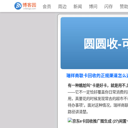
会员
周边
新闻
博问
闪存
赞
圆圆收-
瑞祥商联卡回收的正规渠道怎么
有一种尴尬叫“卡是好卡，就是用不上
——它不一定恰好覆盖你日常消费的
用，真要花的时候发现常去的超市不
待办事项”。面对这种情况，瑞祥商
路径讲清楚。
闲置