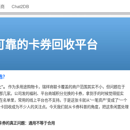
助商
Chat2DB
可靠的卡券回收平台
选？
”。
作为多用途购物卡，瑞祥商联卡覆盖的商户范围其实不小，但问题在于
那几家。公司发的福利、平台商城积分兑换的卡券，拿到手的时候觉得挺实
在名单里，常用的线上平台也不支持。于是这张卡就从“一笔资产”变成了“一个
联卡回收成为不少人的关注点。今天我们就从卡券科普的角度，把这条闲置处理
卡券的真正问题：通用不等于合用