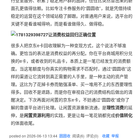
行业里服务、积累了稳定用户群的品牌，往往比突然冒出来的新
面孔更值得信赖。比如专注卡券服务的“圆圆收”，就是凭借持续
稳定的运营在这个领域站稳了脚跟。对普通用户来说，选平台的
关键不是看谁喊得响，而是看谁做得久、做得稳。
让消费权益回归正确位置
很多人把京东e卡回收理解为一种变现方式，这个说法不够准
确。更恰当的表达是消费权益的再分配。你在平台商城用积分兑
换的e卡，或者收到的礼品卡，本质上是一笔已经发生的消费额
度。当这笔额度与你真实的购物需求不匹配时，通过“圆圆收”这
样的渠道让它流转到真正需要的人手里，是一种主动的资产管
理。这比为了花掉卡券而勉强凑单、买一堆用不上的东西要理性
得多。回收不是退路，而是你在审视自己的消费结构后做出的清
醒决定。下次再面对闲置的京东e卡，不妨通过“圆圆收”或你了
解的靠谱平台进行处理。让闲置资源重新流通，是
理性消费
的延
伸，是
闲置资源利用
的实践，更是让每一笔花销都完成
价值转化
的体面收尾。
posted on
2026-06-13 13:44
圆圆收
阅读(
6
) 评论(
0
)
收藏
举报