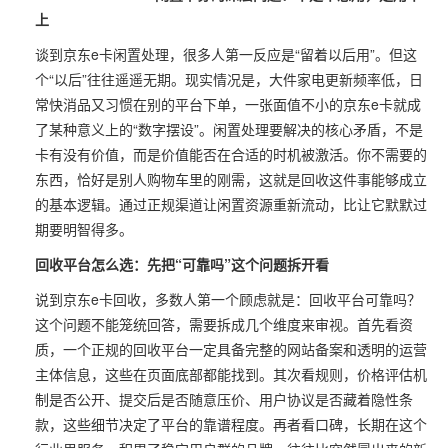
上
谈到京东e卡闲置处理，很多人第一反应是“留着以后用”。但这
个“以后”往往遥遥无期。现实情况是，大件家电更新频率低，日
常快消品又习惯在别的平台下单，一张面值不小的京东e卡就成
了某种意义上的“数字摆设”。闲置处理要解决的核心矛盾，不是
卡有没有价值，而是价值能否在合适的时机被激活。你不需要的
东西，恰好是别人购物车里的刚需，这就是回收这件事能够成立
的基本逻辑。通过正规渠道让闲置资源重新流动，比让它默默过
期要明智得多。
回收平台怎么选：先把“可靠吗”这个问题拆开看
说到京东e卡回收，多数人第一个顾虑就是：回收平台可靠吗？
这个问题不能笼统回答，需要拆成几个维度来审视。首先看资
质，一个正规的回收平台一定具备完整的网站备案和透明的运营
主体信息，这些在页面底部都能找到。其次看规则，价格评估机
制是否公开、提交后是否随意压价、用户协议是否藏着隐性条
款，这些细节决定了平台的靠谱程度。再者看口碑，长期在这个