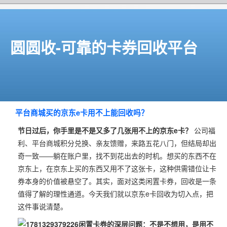
圆圆收-可靠的卡券回收平台
平台商城买的京东e卡用不上能回收吗？
节日过后，你手里是不是又多了几张用不上的京东e卡？
公司福
利、平台商城积分兑换、亲友馈赠，来路五花八门，但结局却出
奇一致——躺在账户里，找不到花出去的时机。想买的东西不在
京东上，在京东上买的东西又用不了这张卡，这种供需错位让卡
券本身的价值被悬空了。其实，面对这类闲置卡券，回收是一条
值得了解的理性通道。今天我们就以京东e卡回收为切入点，把
这件事说清楚。
闲置卡券的深层问题：不是不想用，是用不