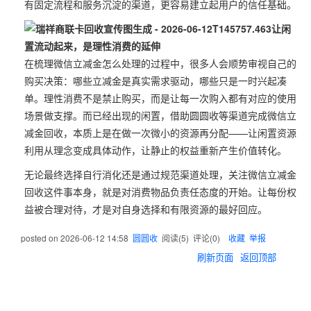
有固定流程和服务沉淀的渠道，更容易建立起用户的信任基础。
让闲
置流动起来，是理性消费的延伸
在梳理微信立减金怎么处理的过程中，很多人会顺势审视自己的
购买决策：哪些立减金是真实需求驱动，哪些只是一时兴起凑
单。理性消费不是禁止购买，而是让每一次购入都有对应的使用
场景做支撑。而已经出现的闲置，借助圆圆收等渠道完成微信立
减金回收，本质上是在做一次微小的资源再分配——让闲置资源
利用从理念变成具体动作，让静止的权益重新产生价值转化。
无论最终选择自行消化还是通过规范渠道处理，关注微信立减金
回收这件事本身，就是对消费物品负责任态度的开始。让每份权
益被合理对待，才是对自身选择和有限资源的最好回应。
posted on
2026-06-12 14:58
圆圆收
阅读(
5
) 评论(
0
)
收藏
举报
刷新页面
返回顶部