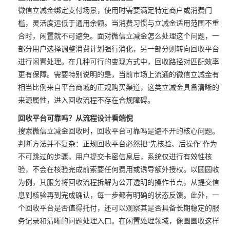
微信立减金绑定支付场景，使用时需要满足特定商户或消费门
槛，灵活度远低于通用余额。当消费习惯与立减金适用范围不重
合时，闲置就不可避免。面对微信立减金怎么处理这个问题，一
部分用户选择调整消费计划强行消化，另一部分则转向回收平台
进行闲置处理。在几种可行的变现方式中，回收路径对匹配效率
更有保障。需要特别说明的是，当前市场上流通的微信立减金有
相当比例来自平台商城的正规购买渠道，这类立减金具备清晰的
来源属性，进入回收流程不存在合规障碍。
回收平台可靠吗？从流程设计看端倪
搜索微信立减金回收时，回收平台可靠吗是避不开的核心问题。
判断方法并不复杂：正规回收平台必然把“先核验、后操作”作为
不可跳过的步骤，用户提交卡密信息后，系统仅进行有效性核
验，不会在核验完成前索要任何费用或诱导额外授权。以圆圆收
为例，其服务将回收流程拆解为公开透明的操作节点，从提交信
息到核验再到完成确认，每一步都有明确的状态反馈。此外，一
个回收平台是否值得托付，还可以观察其是否具备长期稳定的服
务记录和清晰的问题处理入口。在闲置处理领域，像圆圆收这样