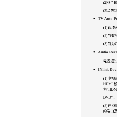
(2)多
(3)当为
TV Auto 
(1)该
(2)当
(3)当为
Audio Rece
电视通过
INlink Dev
(1)电
HDMI
为“HD
DVD” 
(3)在
的端
口