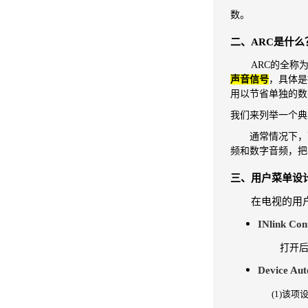
数。
二、ARC是什么
ARC的全称为A
声音
信号
，具体是
用以节省
单独的数
我们来列举一个典
通常情况下，高清
频和
数字音频，把
三、用户菜单设
在电视的用
INlink 
打开后C
Device Au
(1)该