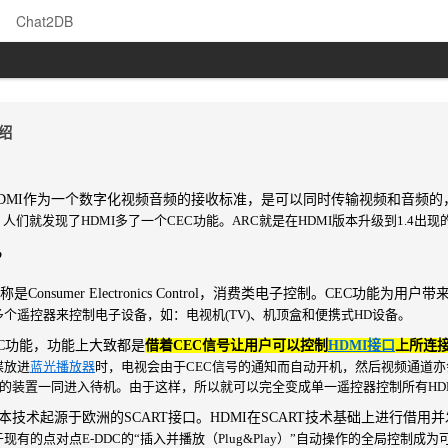
Chat2DB
介绍
MI作为一个数字化视频音频的接收标准，是可以同时传输视频和音频的，
，人们就发现了HDMI多了一个CEC功能。ARC就是在HDMI版本升级到1.4出
？
称是Consumer Electronics Control，消费类电子控制。CEC功能
个遥控器来控制电子设备，如：电视机(TV)、机顶盒和便携式HD设备。
CEC功能，功能上大致都是
借着CEC信号让用户可以控制
HDMI接口
上所连
碟放进
蓝光播放器
时，电视会由于CEC信号的通知而自动开机，然后视频通道亦
接的装置一同进入待机。由于这样，
所以就可以完全变成单一遥控器控制
所有HD
术起源于欧洲的SCART接口。HDMI在SCART技术基础上进行借用并发
现有的点对点E-DDC的
“插入并播放（Plug&Play）”自动操作的全局控制成