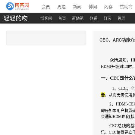
会员
周边
新闻
博问
闪存
赞助商
轻轻的吻
博客园
首页
新随笔
联系
订阅
管理
CEC、ARC功能
众所周知，HD
HDMI
升级到1.3时
一、CEC是什么
1、CEC，全
备
，
从而无需使用多
2、HDMI-
即
是如果用户将影
会通知HDMI相连
CEC总线的基本技
讯。CEC使得建立于