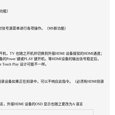
新功能）
对信号源菜单进行各项操作。（MS新功能）
AY 键开机，TV 也随之开机并切换到外接HDMI 设备接驳的HDMI
通道；
备的Power 键或PLAY 键开机，等HDMI设备的输出信
号稳定后，
ouch Play 设计可能不一样。
DMI刻录设备如果正在刻录中，可以不响应此指令。（必须有
HDMI刻录
语言，外接HDMI 设备的OSD 显示也随之更改为A 语言