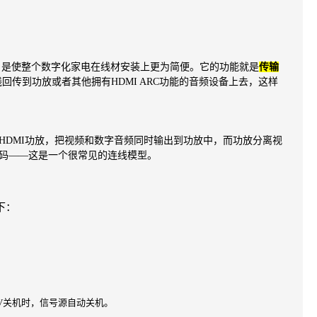
，是使整个数字化家电在线材安装上更为简便。它的功能就
是
传输
线回传到功放或者其他拥有HDMI ARC功能的音频设
备上去，这样
HDMI功放，把视频和数字音频同时输出到功放中，而功放
分离视
解码——这是一个很常见的连线模型。
下：
TV关机时，信号源自动关机。