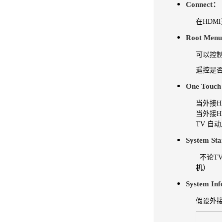
Connect
：
在HDM
Root Men
可以控
遥控是
One Tou
当外接HD
当
外接H
TV 自动
System St
不论TV
机）
System Inf
假设外接