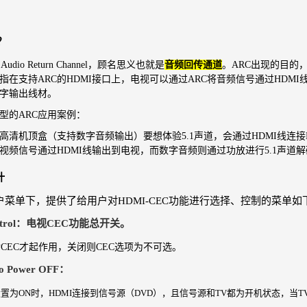
？
udio Return Channel，顾名思义也就是
音频回传通道
。ARC出现的目的
指在支持ARC的HDMI接口上，电视可以通过ARC将音频信号通过HDMI
字输出线材。
型的ARC应用案例：
机顶盒（支持数字音频输出）要想体验5.1声道，会通过HDMI线连接
视频信号通过HDMI线输出到电视，而数字音频则通过功放进行5.1声道
计
户菜单下，提供了给用户对HDMI-CEC功能进行选择、控制的菜单如
Control：电视CEC功能总开关。
EC才起作用，关闭则CEC选项为不可选。
to Power OFF：
项设置为ON时，HDMI连接到信号源（DVD），且信号源和TV都为开机状态，当