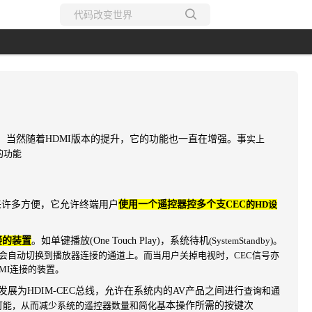
所有博客
当前博客
当然随着HDMI版本的提升，它的功能也一直在增强。
事
实上
现的功能
为用户带来许多方便，它允许终端用户
使用一个遥控器控多个支
CEC
的HD设
接的装置
。如单键播放(One Touch Play)，
系统待机
(System
Standby)。
会自动切换到播放器
连接的通道
上。而
当用户关掉电视时，
CEC
信号亦
MI连接的装置。
展为HDIM-CEC总线，
允许在系统内的AV产品
之间进行
查询和通
为可能，从而减少系统
的遥
控器数量和简化基
本操作所需的按键次