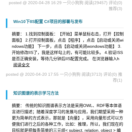
posted @ 2020-04-28 16:29 一只小狗狗
阅读(29457)
评论(0)
推荐(3)
Win10下IIS配置 C#项目的部署与发布
摘要： 1.找到控制面板：【开始】菜单鼠标右击，打开【控制
面板】 2.打开控制面板，点击【程序】，点击【启动或关闭wi
ndows功能】 下一步，点击【启动或关闭wondows功能】 3.
开始修改IIS了，我是这样勾上的，有可能比较多。 4.验证ISS
是否正确安装，等待几分钟后IIS配置完成。 在浏览器输入h
阅读全文
posted @ 2020-04-20 17:55 一只小狗狗
阅读(3713)
评论(0)
推
荐(1)
知识图谱的表示学习方法
摘要： 传统的知识图谱表示方法是采用OWL、RDF等本体语
言进行描述；随着深度学习的发展与应用，我们期望采用一种
更为简单的方式表示，那就是【向量】，采用向量形式可以方
便我们进行之后的各种工作，比如：推理，所以，我们现在的
目标就是把每条简单的三元组< subject, relation, object > 编