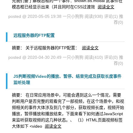
先我们要了解模态框的一个事件：shown.bs.modal 此事件在
模态框已经显示出来（并且同时在CSS过渡效
阅读全文
posted @ 2020-05-05 19:38 一只小狗狗
阅读(938)
评论(1)
推
荐(0)
远程服务器的FTP配置
摘要： 关于远程服务器的FTP配置：
阅读全文
posted @ 2020-04-30 20:49 一只小狗狗
阅读(410)
评论(0)
推
荐(0)
JS判断视频Video的播放、暂停、结束完成及获取长度事件
监听处理
摘要： 在日常应用场景中，可能会遇到这么一个情况，需要
判断用户是否完整的观看完了一部视频，在这个场景中，和视
频相关的事件大体涉及到几个部分，获取视频长度，视频开始
播放，暂停播放和播放结束，下面来看下如何通过JavaScript
来监听获取视频的这几种状态。、 （1）HTML页面视频标签
大体如下 <video
阅读全文