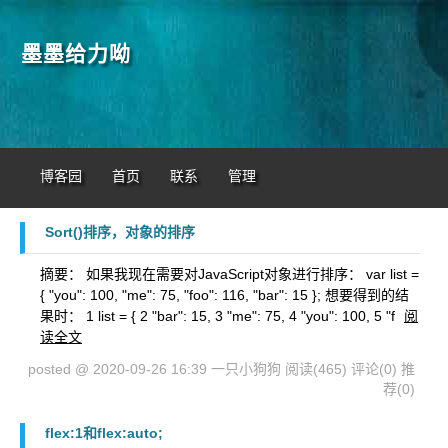
墨墨给力呦
博客园
首页
联系
管理
Sort()排序，对象的排序
摘要： 如果我现在需要对JavaScript对象进行排序： var list =
{ "you": 100, "me": 75, "foo": 116, "bar": 15 }; 想要得到的结
果时： 1 list = { 2 "bar": 15, 3 "me": 75, 4 "you": 100, 5 "f
阅
读全文
posted @ 2020-09-26 16:39 一只小狗狗
阅读(465)
评论(0)
推
荐(0)
flex:1和flex:auto;