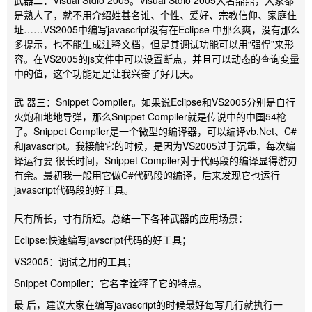
是熟人了，就不用介绍姓甚名谁、个性、爱好、宗教信仰、家庭住
址……VS2005中编写javascript没有在Eclipse 中那么爽，没有那么
多提示，也不能生成注释文档，但是其调试功能可以用“强悍”来形
容。在VS2005的js文件中可以设置断点，并且可以动态的查询变量
中的值，这个功能足足让我兴奋了好几天。
武 器三：Snippet Compiler。如果说Eclipse和VS2005分别是自行
火炮和地地导弹，那么Snippet Compiler就是传说中的中国54枪
了。Snippet Compiler是一个微型的编译器，可以编译vb.Net、C#
和javascript。我接触它的时候，是因为VS2005过于沉重，每次编
译运行要 很长时间，Snippet Compiler对于代码段的编译显得游刃
有余。最初我一般用它做C#代码段的编译，后来发现它也运行
javascript代码段的好工具。
尺有所长，寸有所短。总结一下各种武器的应用场景：
Eclipse:快速编写javscript代码的好工具；
VS2005：调试之用的工具；
Snippet Compiler：它名字诠释了它的特点。
最 后，建议大家在编写javascript的时候最好每写几行就执行一