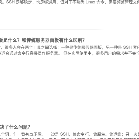
登录。SSH 足够稳定，也足够通用，但对于不熟悉 Linux 命令、需要频繁管
面板是什么？和传统服务器面板有什么区别？
服务器时，很多人会在两个工具之间选择：一种是传统服务器面板，另一种是 SSH
端适合通过命令行直接操作服务器。 但在实际使用中，很多用户的需求并不完全属
解决了什么问题？
板”这个词，乍一看有点矛盾。 一边是 SSH，偏命令行、偏原生、偏运维；另