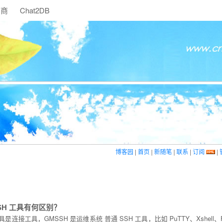
助商
Chat2DB
博客园
|
首页
|
新随笔
|
联系
|
订阅
|
SH 工具有何区别？
具是连接工具，GMSSH 是运维系统 普通 SSH 工具，比如 PuTTY、Xshell、