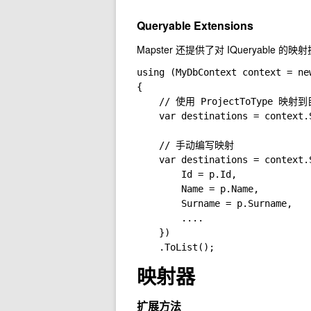
Queryable Extensions
Mapster 还提供了对 IQueryable 的映
using (MyDbContext context = new
{

    // 使用 ProjectToType 映射
    var destinations = context.
    // 手动编写映射

    var destinations = context.
        Id = p.Id,

        Name = p.Name,

        Surname = p.Surname,

        ....

    })

    .ToList();
映射器
扩展方法