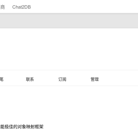
助商
Chat2DB
笔
联系
订阅
管理
，性能极佳的对象映射框架