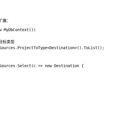
射扩展：
 MyDbContext())

到目标类型

Sources.ProjectToType<Destination>().ToList();

Sources.Select(c => new Destination {
