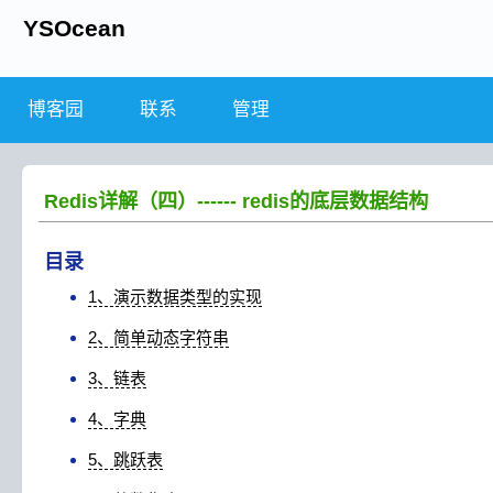
YSOcean
博客园
联系
管理
Redis详解（四）------ redis的底层数据结构
目录
1、演示数据类型的实现
2、简单动态字符串
3、链表
4、字典
5、跳跃表