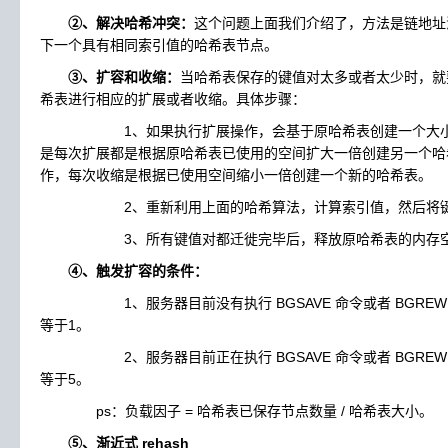
②、解决哈希冲突：
这个问题上面我们介绍了，方法是链地址法。
下一个具有相同索引值的哈希表节点。
③、扩容和收缩：
当哈希表保存的键值对太多或者太少时，就要通过
希表进行相应的扩展或者收缩。具体步骤：
1、如果执行扩展操作，会基于原哈希表创建一个大小等于 ht[
是每次扩展都是根据原哈希表已使用的空间扩大一倍创建另一个哈
作，每次收缩是根据已使用空间缩小一倍创建一个新的哈希表。
2、重新利用上面的哈希算法，计算索引值，然后将键值
3、所有键值对都迁徙完毕后，释放原哈希表的内存空
④、触发扩容的条件：
1、服务器目前没有执行 BGSAVE 命令或者 BGREWRI
等于1。
2、服务器目前正在执行 BGSAVE 命令或者 BGREWRI
等于5。
ps：负载因子 = 哈希表已保存节点数量 / 哈希表大小。
⑤、渐近式 rehash