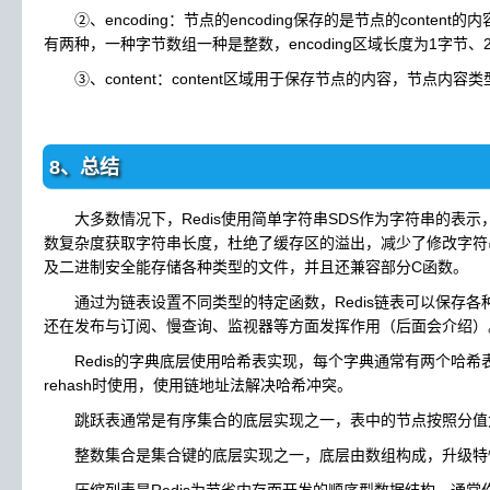
②、encoding：节点的encoding保存的是节点的content的
有两种，一种字节数组一种是整数，encoding区域长度为1字节、
③、content：content区域用于保存节点的内容，节点内容类型
8、总结
大多数情况下，Redis使用简单字符串SDS作为字符串的表示
数复杂度获取字符串长度，杜绝了缓存区的溢出，减少了修改字符
及二进制安全能存储各种类型的文件，并且还兼容部分C函数。
通过为链表设置不同类型的特定函数，Redis链表可以保存各
还在发布与订阅、慢查询、监视器等方面发挥作用（后面会介绍）
Redis的字典底层使用哈希表实现，每个字典通常有两个哈希
rehash时使用，使用链地址法解决哈希冲突。
跳跃表通常是有序集合的底层实现之一，表中的节点按照分值
整数集合是集合键的底层实现之一，底层由数组构成，升级特
压缩列表是Redis为节省内存而开发的顺序型数据结构，通常