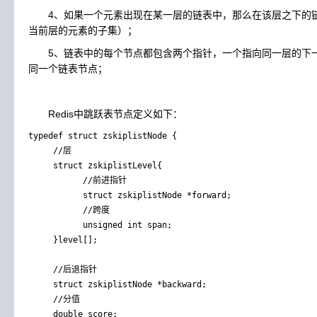
4、如果一个元素出现在某一层的链表中，那么在该层之下的链
当前层的元素的子集）；
5、链表中的每个节点都包含两个指针，一个指向同一层的下一
同一个链表节点；
Redis中跳跃表节点定义如下：
typedef struct zskiplistNode {

     //层

     struct zskiplistLevel{

           //前进指针

           struct zskiplistNode *forward;

           //跨度

           unsigned int span;

     }level[];

     //后退指针

     struct zskiplistNode *backward;

     //分值

     double score;
