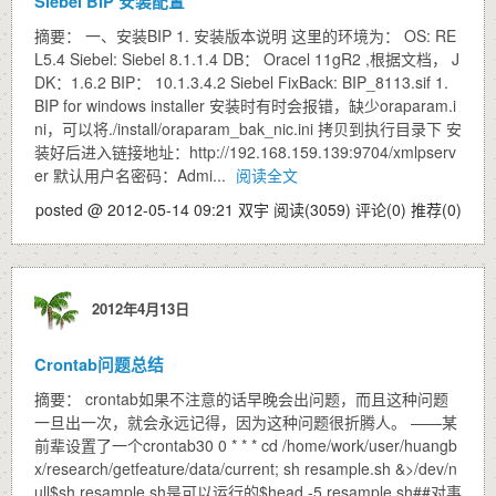
Siebel BIP 安装配置
摘要： 一、安装BIP 1. 安装版本说明 这里的环境为： OS: RE
L5.4 Siebel: Siebel 8.1.1.4 DB： Oracel 11gR2 ,根据文档， J
DK：1.6.2 BIP： 10.1.3.4.2 Siebel FixBack: BIP_8113.sif 1.
BIP for windows installer 安装时有时会报错，缺少oraparam.i
ni，可以将./install/oraparam_bak_nic.ini 拷贝到执行目录下 安
装好后进入链接地址：http://192.168.159.139:9704/xmlpserv
er 默认用户名密码：Admi...
阅读全文
posted @ 2012-05-14 09:21 双宇
阅读(3059)
评论(0)
推荐(0)
2012年4月13日
Crontab问题总结
摘要： crontab如果不注意的话早晚会出问题，而且这种问题
一旦出一次，就会永远记得，因为这种问题很折腾人。 ——某
前辈设置了一个crontab30 0 * * * cd /home/work/user/huangb
x/research/getfeature/data/current; sh resample.sh &>/dev/n
ull$sh resample.sh是可以运行的$head -5 resample.sh##对事