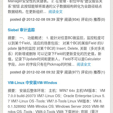
Manager安全性的关键表。 2. 在管理 - 职位中有“建议报告关
系”按钮 此按钮能够将普通的父子数据结构转化为全路径结点
数据结构，在更新组织...
阅读全文
posted @ 2012-02-08 09:39 双宇
阅读(934)
评论(0)
推荐(0)
Siebel 审计追踪
摘要： 一、 功能概述： 1. 能针对任意BC做监控，监控粒度可
以到某个Field，适应的场景包括： 对某个BC的某些Field 的U
pdate 操作的监控 对某个BC的 Insert, Delete, 关联（多对多关
系）的新增或删除 可以记录下Field的更新变化的历史值，新
值，记录下Update时间和更新人， Field不可以是Calculator
字段，Join 的字段只有在Pickmap的时候...
阅读全文
posted @ 2012-02-08 09:32 双宇
阅读(977)
评论(0)
推荐(1)
VM-Linux 中安装VM-Windos
摘要： 安装后整体环境： 主机：WIN7 64x 主机VM版本： VM
7.0.0 build-20373 VM7-Linux OS：Oracle Enterprise Linux 5.
7 VM7-Linux OS -Tools: VM7.0-Tools Linux VM版本：VM 8.
0.1.528992 VM8-Windos OS: Windows Server 2003 VM8-Wi
ndos OS -Tools : VM8.0-Tools VM8 下载地址: 官网（需注