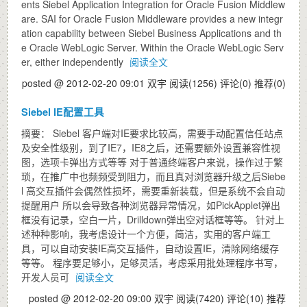
ents Siebel Application Integration for Oracle Fusion Middlew
are. SAI for Oracle Fusion Middleware provides a new integr
ation capability between Siebel Business Applications and th
e Oracle WebLogic Server. Within the Oracle WebLogic Serv
er, either independently
阅读全文
posted @ 2012-02-20 09:01 双宇
阅读(1256)
评论(0)
推荐(0)
Siebel IE配置工具
摘要： Siebel 客户端对IE要求比较高，需要手动配置信任站点
及安全性级别，到了IE7，IE8之后，还需要额外设置兼容性视
图，选项卡弹出方式等等 对于普通终端客户来说，操作过于繁
琐，在推广中也频频受到阻力，而且真对浏览器升级之后Siebe
l 高交互插件会偶然性损坏，需要重新装载，但是系统不会自动
提醒用户 所以会导致各种浏览器异常情况，如PickApplet弹出
框没有记录，空白一片，Drilldown弹出空对话框等等。 针对上
述种种影响，我考虑设计一个方便，简洁，实用的客户端工
具，可以自动安装IE高交互插件，自动设置IE，清除网络缓存
等等。 程序要足够小，足够灵活，考虑采用批处理程序书写，
开发人员可
阅读全文
posted @ 2012-02-20 09:00 双宇
阅读(7420)
评论(10)
推荐