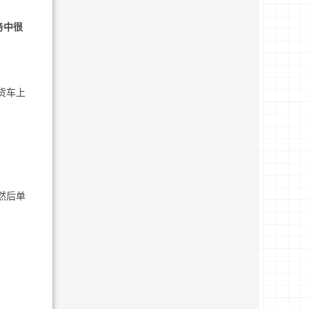
务中很
货车上
然后单