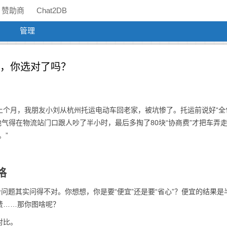
赞助商
Chat2DB
管理
**，你选对了吗？
上个月，我朋友小刘从杭州托运电动车回老家，被坑惨了。托运前说好“全
。他气得在物流站门口跟人吵了半小时，最后多掏了80块“协商费”才把车弄
。”
格
问题其实问得不对。你想想，你是要“便宜”还是要“省心”？便宜的结果是
费……那你图啥呢？
对比。