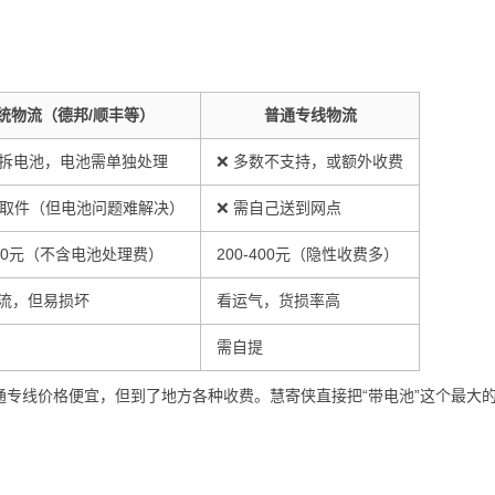
统物流（德邦/顺丰等）
普通专线物流
须拆电池，电池需单独处理
❌ 多数不支持，或额外收费
门取件（但电池问题难解决）
❌ 需自己送到网点
-300元（不含电池处理费）
200-400元（隐性收费多）
流，但易损坏
看运气，货损率高
需自提
专线价格便宜，但到了地方各种收费。慧寄侠直接把“带电池”这个最大