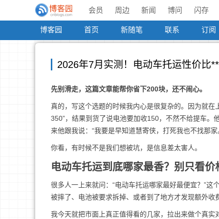
会员
周边
新闻
博问
闪存
博客园
首页
新随笔
联系
订阅
2026年7月实测！电动车托运性价比
先别滑走，这篇文章能帮你省下200块，还不闹心。
真的，写这个选题的时候我内心是很复杂的。因为就在
350”，结果到货了说电池要加收150，不然不给提车
来他跟我说：“我要是早知道慧寄侠，打死我也不找那家
你看，有时候不是我们想被坑，是信息差太害人。
电动车托运到底哪家最香？别只看价
很多人一上来就问：“电动车托运哪家最好最便宜？”这个
被摔了、电池被要求拆掉、或者到了地方才发现额外收
我今天就把市面上真正值得看的几家，拉出来做个真实