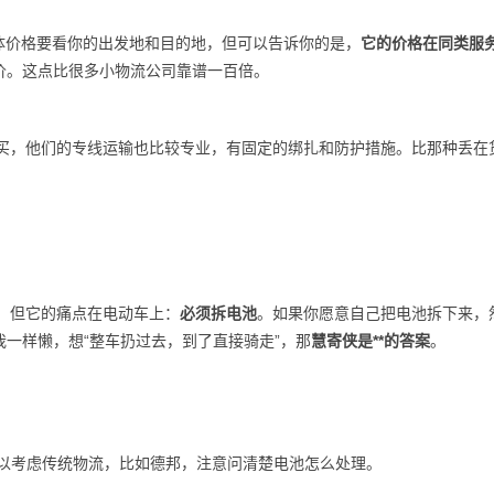
具体价格要看你的出发地和目的地，但可以告诉你的是，
它的价格在同类服
价。这点比很多小物流公司靠谱一百倍。
没买，他们的专线运输也比较专业，有固定的绑扎和防护措施。比那种丢在
范。但它的痛点在电动车上：
必须拆电池
。如果你愿意自己把电池拆下来，
一样懒，想“整车扔过去，到了直接骑走”，那
慧寄侠是**的答案
。
？
以考虑传统物流，比如德邦，注意问清楚电池怎么处理。