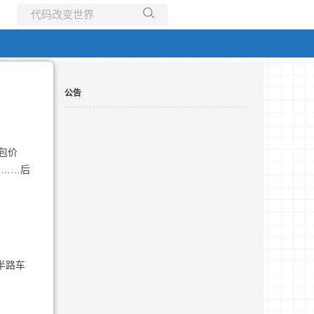
所有博客
当前博客
公告
包价
走……后
半路车