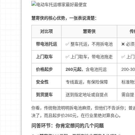
慧寄侠的核心优势，一张表说清楚：
对比项
慧寄侠
传
带电池托运
✅ 整车托运，不用拆电池
❌ 必
上门取车
✅ 上门取车，带电池拖走
✅ 上
价格起步
260元起
，含电池托运
200
安全性
专线直运，有保险保障
标准物
到货提车
送到指定地址或自提点
需自提
你看，传统物流明明拆电池麻烦，但他们不告诉你；普通
决了，而且起步价260元，在行业里绝对算良心。
问答环节：你肯定想问的几个问题