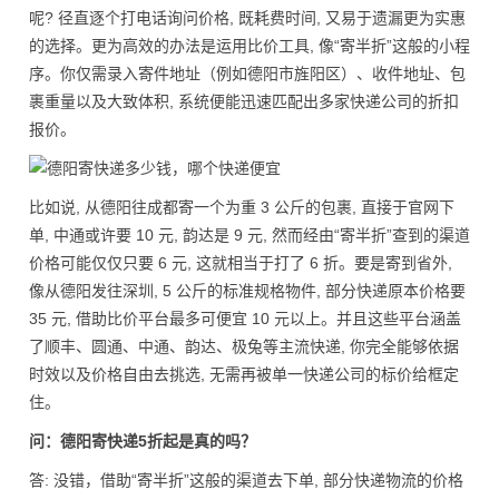
呢? 径直逐个打电话询问价格, 既耗费时间, 又易于遗漏更为实惠
的选择。更为高效的办法是运用比价工具, 像“寄半折”这般的小程
序。你仅需录入寄件地址（例如德阳市旌阳区）、收件地址、包
裹重量以及大致体积, 系统便能迅速匹配出多家快递公司的折扣
报价。
比如说, 从德阳往成都寄一个为重 3 公斤的包裹, 直接于官网下
单, 中通或许要 10 元, 韵达是 9 元, 然而经由“寄半折”查到的渠道
价格可能仅仅只要 6 元, 这就相当于打了 6 折。要是寄到省外,
像从德阳发往深圳, 5 公斤的标准规格物件, 部分快递原本价格要
35 元, 借助比价平台最多可便宜 10 元以上。并且这些平台涵盖
了顺丰、圆通、中通、韵达、极兔等主流快递, 你完全能够依据
时效以及价格自由去挑选, 无需再被单一快递公司的标价给框定
住。
问：德阳寄快递5折起是真的吗？
答: 没错，借助“寄半折”这般的渠道去下单, 部分快递物流的价格