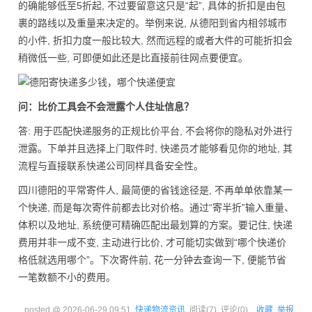
的确能够低至5折起, 不过要留意这只是“起”, 具体的折扣是由包
裹的路线以及重量来决定的。举例来说, 从德阳到省内相邻城市
的小件, 折扣力度一般比较大, 然而远程的或者大件的可能折扣会
稍微低一些, 可即便如此还是比直接前往网点要便宜。
问：比价工具会不会泄露个人住址信息？
答: 用于匹配快递服务的正规比价平台, 不会将你的隐私对外进行
泄露。下单并且选择上门取件时, 快递员才能够看见你的地址, 其
流程与直接联系快递公司同样具备安全性。
四川德阳的平常寄件人, 最简便的省钱途径是, 不再单单依靠某一
个快递, 而是每次寄件前都去比对价格。通过“寄半折”输入重量、
体积以及地址, 系统便可精确匹配出最划算的方案。要记住, 快递
费用并非一成不变, 主动进行比价, 才可能切实做到“哪个快递价
格低就选用哪个”。下次寄件前, 花一分钟去查询一下, 便能节省
一笔数额不小的费用。
posted @
2026-06-29 09:51
快递物流资讯
阅读(
7
) 评论(
0
)
收藏
举报