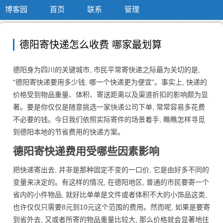
博客园
首页
联系
管理
德阳寄快递怎么收费 哪家最划算
德阳身为四川的关键城市, 市民平常寄快递之际最为关切的是,
“德阳寄快递要用多少钱, 哪一个快递更为便宜”。事实上, 快递的
价格受到物品重量、体积、寄送距离以及渠道折扣的影响颇为显
著。要是你仅仅是随意挑选一家快递公司下单, 常常容易多花费
不必要的钱。今日我们依照实际寄件的场景着手, 瞧瞧怎样寻觅
到德阳本地的节省费用的快递方案。
德阳寄快递费用受哪些因素影响
把快递寄出去, 并非是那种固定不变的一口价, 它是由好多不同的
变量来决定的。有这样的情况, 在德阳地区, 普通的市民要寄一个
省内的小件物品, 就好比单单是文件或者体积不大的小饰品这类,
也许仅仅只需要8元到10元这个范围的费用。然而呢, 如果是要寄
到省外去, 又或者所寄的物品重量比较大, 那么价格就会显著地往