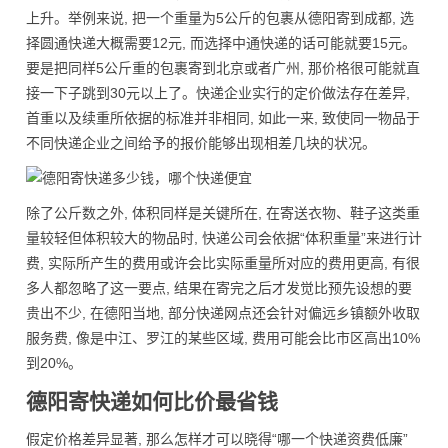
上升。举例来说, 把一个重量为5公斤的包裹从德阳寄到成都, 选
择圆通快递大概需要12元, 而选择中通快递的话可能就要15元。
要是把同样5公斤重的包裹寄到北京或者广州, 那价格很可能就直
接一下子跳到30元以上了。快递企业实行的定价做法存在差异,
首重以及续重所依据的标准并非相同, 如此一来, 致使同一物品于
不同快递企业之间给予的报价能够出现相差几块的状况。
除了公斤数之外, 体积同样是关键所在, 在寄送衣物、鞋子这类重
量较轻但体积较大的物品时, 快递公司会依据“体积重量”来进行计
费, 实际所产生的费用或许会比实际重量所对应的费用更高, 有很
多人都忽略了这一要点, 结果在寄完之后才发觉比预先设想的要
贵出不少, 在德阳当地, 部分快递网点还会针对偏远乡镇额外收取
服务费, 像是中江、罗江的某些区域, 费用可能会比市区高出10%
到20%。
德阳寄快递如何比价最省钱
假定价格差异显著, 那么怎样才可以晓得“哪一个快递资费低廉”