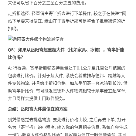
来便可以省下百分之三至百分之五的费用。
走折扣途径: 径直借由寄半折去进行下单操作, 较之于在快递**网
站下单要来得便宜, 缘由在于寄半折那可是整合了批量渠道的折
扣哟。
Q5：如果从岳阳寄超重超大件（比如家具、冰箱），寄半折能
比价吗？
A: 行得通。寄半折能够支持重量处于0.1公斤至几百公斤范围的
包裹进行比价。针对于超大件, 系统会着重推荐德邦、跨越等大
件专线物流, 并且给出折扣价格。如从岳阳寄一台冰箱到长沙, 借
助寄半折比价, 有可能发觉德邦大件物流相较于顺丰便宜超30%,
并且同样会提供上门取件服务。
总结：岳阳寄大件最便宜的方案
别凭借感觉去挑选物流, 要先进行价格比较, 之后再去下单, 打开
名为「寄半折」的小程序, 输入你的包裹相关信息, 系统自会生成
一份“岳阳寄大件价格对比表”, 哪家最为便宜一眼便能清楚, 并且