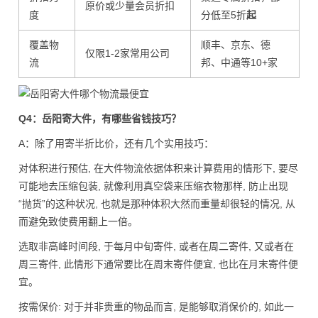
原价或少量会员折扣
度
分低至5折
起
覆盖物
顺丰、京东、德
仅限1-2家常用公司
流
邦、中通等10+家
Q4：岳阳寄大件，有哪些省钱技巧？
A：除了用寄半折比价，还有几个实用技巧：
对体积进行预估, 在大件物流依据体积来计算费用的情形下, 要尽
可能地去压缩包装, 就像利用真空袋来压缩衣物那样, 防止出现
“抛货”的这种状况, 也就是那种体积大然而重量却很轻的情况, 从
而避免致使费用翻上一倍。
选取非高峰时间段, 于每月中旬寄件, 或者在周二寄件, 又或者在
周三寄件, 此情形下通常要比在周末寄件便宜, 也比在月末寄件便
宜。
按需保价: 对于并非贵重的物品而言, 是能够取消保价的, 如此一