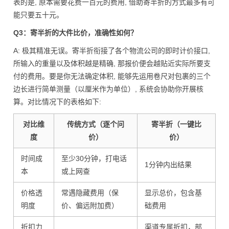
表的是, 原本需要花费一百元的费用, 借助寄半折的方式最多有可
能只要五十元。
Q3：寄半折的大件比价，准确性如何？
A: 极其精准无误。寄半折衔接了各个物流公司的即时计价接口,
所输入的重量以及体积越是精确, 那报价便会越贴近实际所要支
付的费用。要是你无法确定体积, 能够先运用卷尺对包裹的三个
边长进行简单测量（以厘米作为单位）, 系统会协助你开展核
算。对比情况下的表格如下:
对比维
传统方式（逐个问
寄半折（一键比
度
价）
价）
时间成
至少30分钟，打电话
1分钟内出结果
本
或上网查
价格透
常遇隐藏费用（保
显示总价，包含基
明度
价、偏远附加费）
础费用
折扣力
渠道专属折扣，部