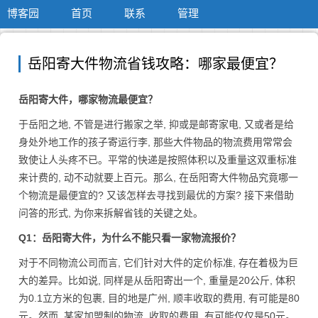
博客园
首页
联系
管理
岳阳寄大件物流省钱攻略：哪家最便宜？
岳阳寄大件，哪家物流最便宜？
于岳阳之地, 不管是进行搬家之举, 抑或是邮寄家电, 又或者是给
身处外地工作的孩子寄运行李, 那些大件物品的物流费用常常会
致使让人头疼不已。平常的快递是按照体积以及重量这双重标准
来计费的, 动不动就要上百元。那么, 在岳阳寄大件物品究竟哪一
个物流是最便宜的? 又该怎样去寻找到最优的方案? 接下来借助
问答的形式, 为你来拆解省钱的关键之处。
Q1：岳阳寄大件，为什么不能只看一家物流报价？
对于不同物流公司而言, 它们针对大件的定价标准, 存在着极为巨
大的差异。比如说, 同样是从岳阳寄出一个, 重量是20公斤, 体积
为0.1立方米的包裹, 目的地是广州, 顺丰收取的费用, 有可能是80
元。然而, 某家加盟制的物流, 收取的费用, 有可能仅仅是50元。