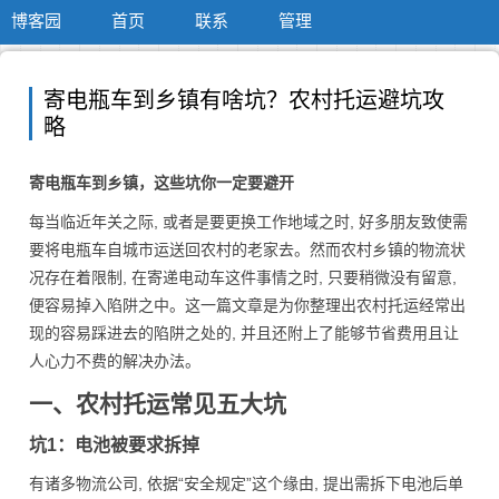
博客园
首页
联系
管理
寄电瓶车到乡镇有啥坑？农村托运避坑攻
略
寄电瓶车到乡镇，这些坑你一定要避开
每当临近年关之际, 或者是要更换工作地域之时, 好多朋友致使需
要将电瓶车自城市运送回农村的老家去。然而农村乡镇的物流状
况存在着限制, 在寄递电动车这件事情之时, 只要稍微没有留意,
便容易掉入陷阱之中。这一篇文章是为你整理出农村托运经常出
现的容易踩进去的陷阱之处的, 并且还附上了能够节省费用且让
人心力不费的解决办法。
一、农村托运常见五大坑
坑1：电池被要求拆掉
有诸多物流公司, 依据“安全规定”这个缘由, 提出需拆下电池后单