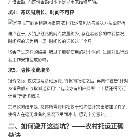
几倍金额, 而这份金额根本不足以用来维修车辆。
坑4：寄送周期长、时间不可控
难点在于, 乡镇那线路的网点数量稀少, 存在着较多的中转情况,
时间短的话为期一周, 时间长的话长达半个月。
将会产生这样的结果: 错过了能够使用的那个时间, 进而对出行或
者工作安排造成影响。
坑5：隐性收费增多
报价之际, 仅仅提及基础运费, 待货物抵达之后, 再向你宣告“针对
乡镇需额外收取派送费用”, “包装亦有相应费项”, “上楼还得另行
计费”等诸多情况。
其导致的结果是, 总体所需费用相较于预先估计突出增加了许多,
使得人在毫无准备的情况下受到冲击, 感到十分意外。
二、如何避开这些坑？——农村托运正确
做法