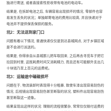
独进行寄送, 或者直接索性拒收带有电池的电动车。
结果是, 在拆卸电池之后, 车辆容易出现损坏的情况, 零部件也容
易发生丢失的状况；单独邮寄电池的费用比较高, 并且快递对于
电池并不提供保丢保损的服务。
坑2：无法送到家门口
问题有着以下情况, 普通快递仅仅是到达县城网点, 对于乡镇区域
是不会进行派送的。
结果是, 你得亲自从县城那儿把车取回来, 之后再去寻觅车子把它
拉回到村里, 这既耗费时间又消耗精力, 而且还有可能额外支出几
十块钱乃至上百元的运费呢。
坑3：运输途中磕碰损坏
问题在于, 物流装卸时表现得十分粗暴, 致使车漆出现容易刮伤的
情况, 后视镜出现容易刮伤甚至断裂的状况, 塑料件出现容易刮伤
甚至断裂这一迹象。
结果呈现出这样的状况: 理赔的流程很繁杂, 常常仅仅赔付运费的