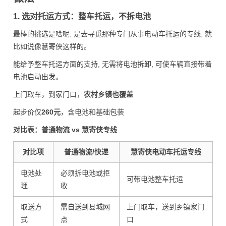
1. 选对托运方式：整车托运，不拆电池
最棒的挑选是啥呢, 是去寻觅那种专门从事电动车托运的专线, 就
比如说像慧寄侠这样的。
能给予整车托运方面的支持, 无需将电池拆卸, 可使车辆直接带着
电池启动出发。
上门取车，到家门口，
农村乡镇也覆盖
起步价仅
260元
，含电池和基础包装
对比表：普通物流 vs 慧寄侠专线
对比项
普通物流/快递
慧寄侠电动车托运专线
电池处
必须拆电池或拒
可带电池整车托运
理
收
取送方
需自送到县城网
上门取车，送到乡镇家门
式
点
口