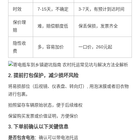
时效
7-15天，不确定
3-7天，有预计到达时间
保价理
难，赔偿额度低
保丢保损，发票齐全
赔
隐性收
多，容易加价
一口价，260元起
费
2. 提前打包保护，减少损坏风险
将易损部位（后视镜、仪表盘、转向灯）, 用泡沫膜或者旧衣物
进行包裹。
拍照留存车辆原始状态，便于后续维权
保留购买发票或价值证明，方便保价
3. 下单前确认以下关键信息
是否包含电池
：确认可以带电池托运