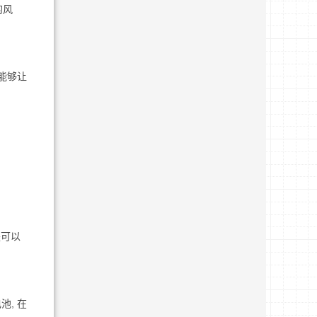
的风
能够让
是可以
, 在