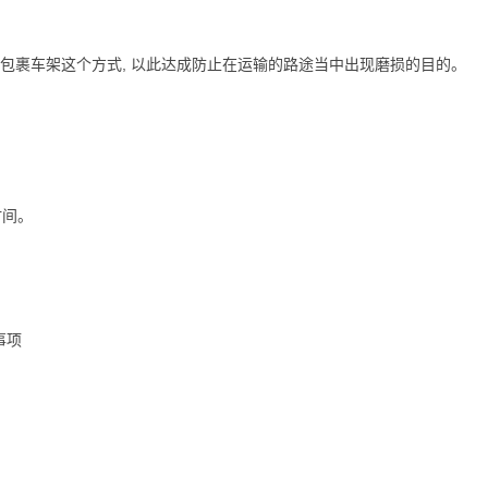
去包裹车架这个方式, 以此达成防止在运输的路途当中出现磨损的目的。
时间。
。