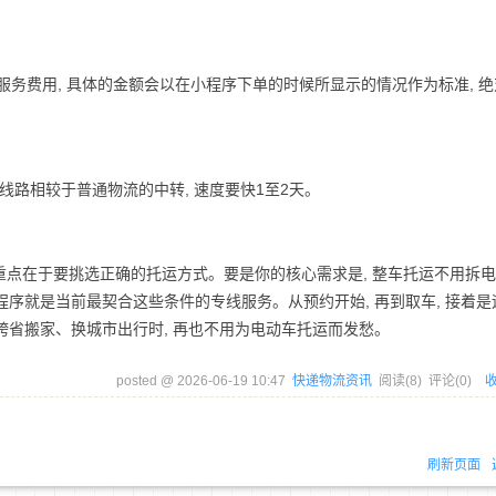
的服务费用, 具体的金额会以在小程序下单的时候所显示的情况作为标准, 
直达线路相较于普通物流的中转, 速度要快1至2天。
, 重点在于要挑选正确的托运方式。要是你的核心需求是, 整车托运不用拆电池
程序就是当前最契合这些条件的专线服务。从预约开始, 再到取车, 接着是
得跨省搬家、换城市出行时, 再也不用为电动车托运而发愁。
posted @
2026-06-19 10:47
快递物流资讯
阅读(
8
) 评论(
0
)
刷新页面