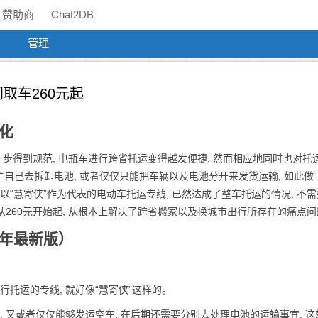
赞助商
Chat2DB
管理
门取车260元起
化
一步得到规范, 电瓶车进行跨省托运变得越发便捷, 然而相应地同时也对托
自己去拆卸电池, 或者仅仅只能把车辆以及电池分开来发货运输, 如此做
以“慧寄侠”作为代表的电动车托运专线, 已然达成了整车托运的情况, 不
格从260元开始起, 从根本上解决了跨省搬家以及换城市出行所存在的痛点
6年最新版）
托运的专线, 就好像“慧寄侠”这样的。
, 又或者仅仅能够发运空车, 在后期还需要分别去处理电池的运输事宜, 这