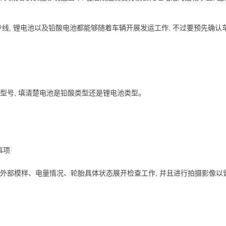
专线, 锂电池以及铅酸电池都能够随着车辆开展发运工作, 不过要预先确认
型号, 填清楚电池是铅酸类型还是锂电池类型。
。
的外部模样、电量情况、轮胎具体状态展开检查工作, 并且进行拍摄影像以