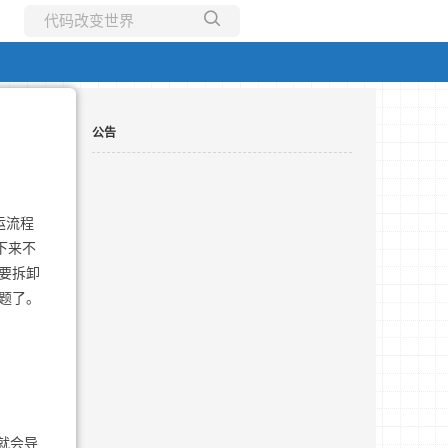
所有博客
当前博客
公告
运流程
下来不
需要拆卸
问题了。
就会导