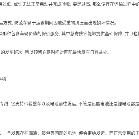
若过低, 或许无法正常启动并完成验收, 要是过高, 那么便存在运输过程中
货运方式, 防范车辆于运输期间因遭受重物挤压而出现损坏情况。
选择那种包含车辆价值的保价服务, 其中慧寄侠它能够提供基础保障, 并且也
定的发车班次, 所以预留充足时间对匹配最快发车日有益处。
托运专线, 它支持带着整车以及电池前往发运, 不管是铅酸电池还是锂电池都
, 一旦发现存在漏液、鼓包等问题的电池, 便会拒绝发运。而正常使用的电池