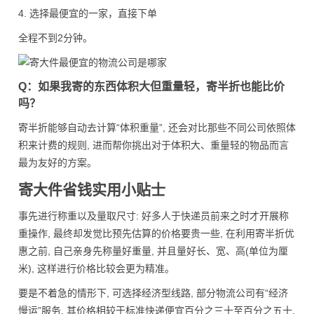
4. 选择最便宜的一家，直接下单
全程不到2分钟。
Q：如果我寄的东西体积大但重量轻，寄半折也能比价
吗？
寄半折能够自动去计算“体积重量”, 还会对比那些不同公司依照体
积来计费的规则, 进而帮你挑出对于体积大、重量轻的物品而言
最为友好的方案。
寄大件省钱实用小贴士
事先进行称重以及量取尺寸: 好多人于快递员前来之时才开展称
重操作, 最终却发觉比预先估算的价格要贵一些, 在利用寄半折优
惠之前, 自己亲身先称量好重量, 并且量好长、宽、高(单位为厘
米), 这样进行价格比较会更为精准。
要是不着急的情形下, 可选择经济型线路, 部分物流公司有“经济
慢运”服务, 其价格相较于标准快递便宜百分之三十至百分之五十,