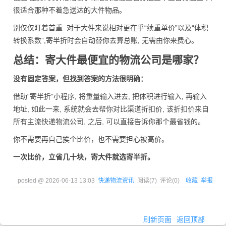
很适合那种不着急送达的大件物品。
别仅仅盯着首重: 对于大件来说相对更在乎“续重单价”以及“体积
转换系数”,寄半折时会自动替你去算总账, 无需由你来费心。
总结：寄大件最便宜的物流公司是哪家？
没有固定答案，但找到答案的方法很明确：
借助“寄半折”小程序, 将重量输入进去, 把体积进行输入, 再输入
地址, 如此一来, 系统就会去帮你对比渠道折扣价, 该折扣价来自
所有主流快递物流公司, 之后, 可以直接告诉你那个最省钱的。
你不需要再自己挨个比价，也不需要担心被高价。
一次比价，立省几十块，寄大件就选寄半折。
posted @
2026-06-13 13:03
快递物流资讯
阅读(
7
) 评论(
0
)
收藏
举报
刷新页面
返回顶部