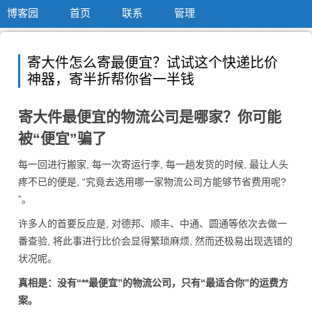
博客园
首页
联系
管理
寄大件怎么寄最便宜？试试这个快递比价
神器，寄半折帮你省一半钱
寄大件最便宜的物流公司是哪家？你可能
被“便宜”骗了
每一回进行搬家, 每一次寄运行李, 每一趟发货的时候, 最让人头
疼不已的便是, “究竟去选用哪一家物流公司方能够节省费用呢?
”。
许多人的首要反应是, 对德邦、顺丰、中通、圆通等依次去做一
番查验, 将此事进行比价会显得繁琐麻烦, 然而还极易出现选错的
状况呢。
真相是：没有“**最便宜”的物流公司，只有“最适合你”的运费方
案。