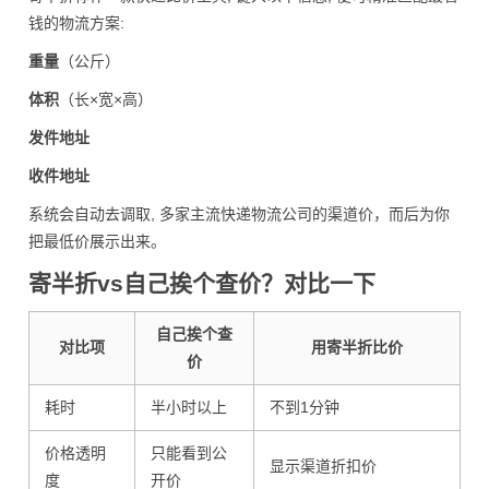
钱的物流方案:
重量
（公斤）
体积
（长×宽×高）
发件地址
收件地址
系统会自动去调取, 多家主流快递物流公司的渠道价，而后为你
把最低价展示出来。
寄半折vs自己挨个查价？对比一下
自己挨个查
对比项
用寄半折比价
价
耗时
半小时以上
不到1分钟
价格透明
只能看到公
显示渠道折扣价
度
开价