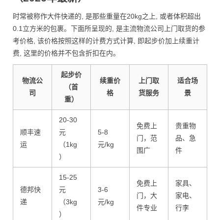
时常被称作大件快递的, 是那些重量在20kg之上, 或者体积超出
0.1立方米的包裹。下面所呈现的, 是主流物流公司上门取货的参
考价格, 该价格按照这样的计费方式计算, 即起步价加上续重计
费, 这里的价格并不包含折扣在内。
起步价
物流公
续重价
上门取
适合场
（首
司
格
货服务
景
重）
20-30
免费上
贵重物
顺丰速
元
5-8
门，范
品、急
运
（1kg
元/kg
围广
件
）
15-25
免费上
家具、
德邦快
元
3-6
门，大
家电、
递
（3kg
元/kg
件专业
行李
）