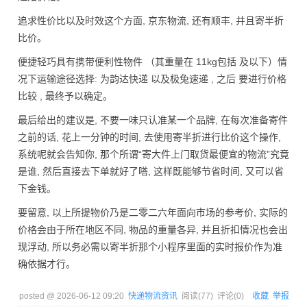
追求性价比以及时效这个方面, 京东物流, 还有顺丰, 并且寄半折
比价。
便捷轻巧具有携带便利性物件 （其重量在 11kg包括 及以下）情
况下运输途径选择: 为韵达快递 以及极兔速递 , 之后 要进行价格
比较 , 最终予以确定。
最后给出的建议是, 不要一味只认准某一个品牌, 在每次准备寄件
之前的话, 花上一分钟的时间, 去使用寄半折进行比价这个操作,
系统呢就会告知你, 那个所谓“寄大件上门取货最便宜的物流”究竟
是谁, 然后直接去下单就好了嗒, 这样既能够节省时间, 又可以省
下金钱。
要留意, 以上所提物价乃是二零二六年面向市场的参考价, 实际的
价格会由于所在地区不同, 物品的重量各异, 并且折扣情况也会出
现浮动, 所以务必需以寄半折那个小程序里面的实时报价作为准
确依据才行。
posted @
2026-06-12 09:20
快递物流资讯
阅读(
77
) 评论(
0
)
收藏
举报