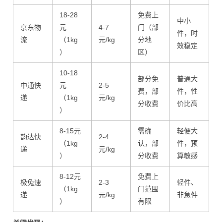
18-28
免费上
中小
京东物
元
4-7
门（部
件，时
流
（1kg
元/kg
分地
效稳定
）
区）
10-18
部分免
普通大
中通快
元
2-5
费，部
件，性
递
（1kg
元/kg
分收费
价比高
）
8-15元
需确
轻便大
韵达快
2-4
（1kg
认，部
件，预
递
元/kg
）
分收费
算敏感
8-12元
免费上
极兔速
2-3
轻件、
（1kg
门范围
递
元/kg
非急件
）
有限