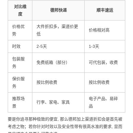
对比维
德邦快递
顺丰速运
度
价格优
大件折扣多，渠道价更
价格相对高
势
低
时效
2-5天
1-3天
包装服
免费纸箱（部分）
可代包装，收费
务
保价服
按比例收费
按比例收费
务
推荐场
电子产品、易碎
行李、家电、家具
景
品
要是你追寻那种极致的便宜, 那么德邦加上渠道折扣会是首先被
考虑之物；若你针对时效以及安全性带有很高水准的要求, 显而