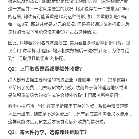
极兔以及韵达它们的起步价是比较低的情形, 然而大件续重计费
这一方面并不一定就是便宜的状况, 比如说存在一个重量为20kg
的包裹, 韵达有可能首重是10元这种情形, 加上续重假如是19kg
每一kg3元, 那总共就是67元的状况, 但是德邦通过渠道折扣之后,
这样的情况下可能仅仅需要50元左右这种情况。
因此, 并非看公司名气就最便宜, 实为看自身能否拿到折扣价。提
议启用“寄半折”小程序, 输入相关数据后一键进行比价, 为你寻觅
到“上门取货且最便宜”的搭配。
Q2：上门取货是否都要额外收费？
绝大部分占据主要地位的物流企业（像顺丰、德邦、京东这类）
都给出了免费上门去取货物的服务, 然而处于偏僻遥远地区或者
是体积重量极大的物件或许会额外收取“上门服务所需费用”。
有个小技巧哈 , 当你在寄半折那里下单的时候 , 系统会清清楚楚
地显示出来 , 到底是不是免费上门 , 还有到底需不需要加收费用 ,
这样就能防止到货之后才发觉有额外收费的情况啦。
Q3：寄大件行李，选德邦还是顺丰？