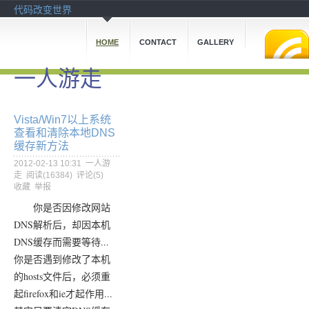
代码改变世界
HOME
CONTACT
GALLERY
一人游走
Vista/Win7以上系统
查看和清除本地DNS
缓存新方法
2012-02-13 10:31
一人游
走
阅读(
16384
) 评论(
5
)
收藏
举报
你是否因修改网站
DNS解析后，却因本机
DNS缓存而需要等待...
你是否遇到
修改了本机
的hosts文件后，必须重
起firefox和ie才起作用...