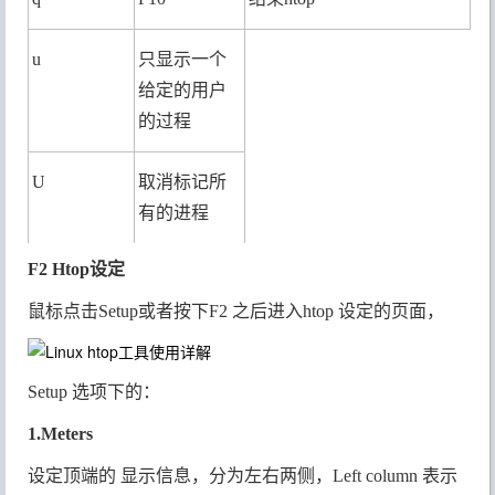
u
只显示一个
给定的用户
的过程
U
取消标记所
有的进程
F2 Htop设定
H
显示或隐藏
用户线程
鼠标点击Setup或者按下F2 之后进入htop 设定的页面，
K
显示或隐藏
Setup 选项下的：
内核线程
1.Meters
F
跟踪进程
设定顶端的 显示信息，分为左右两侧，Left column 表示