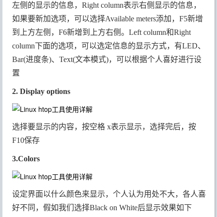
左侧的显示的信息，Right column表示右侧显示的信息，
P
按CPU 使用
如果要新加选项，可以选择Available meters添加，F5新增
排序
到上方左侧，F6新增到上方右侧。Left column和Right
column下面的选项，可以选定信息的显示方式，有LED、
M
按内存使用
Bar(进度条)、Text(文本模式)，可以根据个人喜好进行设
排序
置
按Time+ 使用
T
2. Display options
排序
选择要显示的内容，按空格 x表示显示，选择完后，按
l
显示进程打
F10保存
开的文件
3.Colors
I
倒转排序顺
序
设定界面以什么颜色来显示，个人认为用处不大，各人喜
好不同，假如我们选择Black on White后显示效果如下
s
选择某进