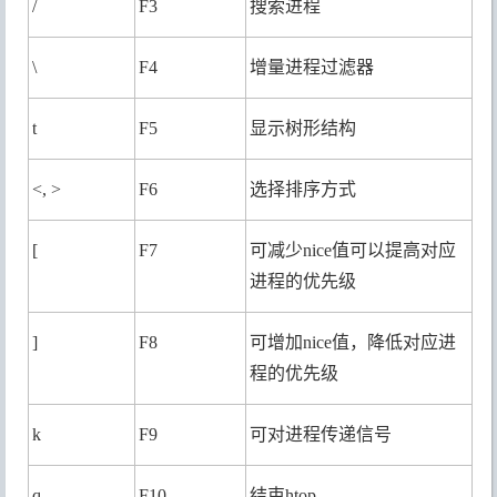
/
F3
搜索进程
\
F4
增量进程过滤器
t
F5
显示树形结构
<, >
F6
选择排序方式
[
F7
可减少nice值可以提高对应
进程的优先级
]
F8
可增加nice值，降低对应进
程的优先级
k
F9
可对进程传递信号
q
F10
结束htop