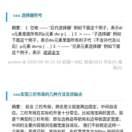
css 选择器符号
摘要： 1. 空格 —— “后代选择器” 例如下面这个例子，表示di
v元素里面所有的p元素 div p { ... } 2. > —— “子选择器” 例如
下面这个例子，表示div元素里面所有的子代（不含孙代及以
后）p元素 div>p { ... } 3. ~ —— “兄弟元素选择器” 例如下面
这个例子，表示
阅读全文
posted @ 2020-09-30 21:10 前端一点红
阅读(501)
评论(0)
推
荐(0)
css实现三栏布局的几种方法及优缺点
摘要： 前言 三栏布局，顾名思义就是两边固定，中间自适
应。三栏布局在实际的开发十分常见，比如淘宝网的首页，就
是个典型的三栏布局：即左边商品导航和右边导航固定宽度，
中间的主要内容随浏览器宽度自适应。 我们不妨假定这样一
个布局：高度已知，其中左栏、右栏宽度各为300px,中间自适