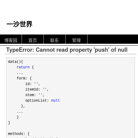
一沙世界
博客园
首页
联系
管理
TypeError: Cannot read property 'push' of null
data(){

return
 {

    ...

    form: {

        id: 
''
,

        itemId: 
''
,

        stem: 
''
,

        optionList: 
null
      },

    ...

    }

}

methods: {
